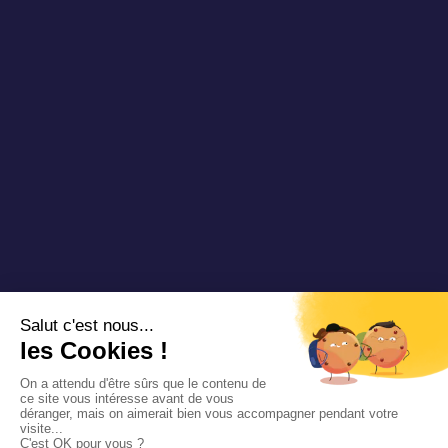
Nous contacter
Copyright 2025 Padam Mobility - Design by
@mazette.co
Mentions
légales
Politique de
confidentialité
Siemens
Sustainability
report