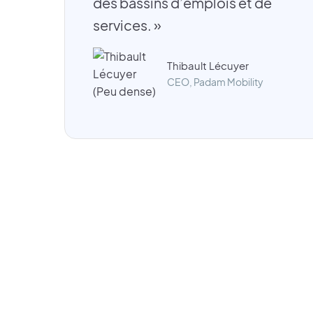
des bassins d’emplois et de
services. »
Thibault Lécuyer
CEO, Padam Mobility