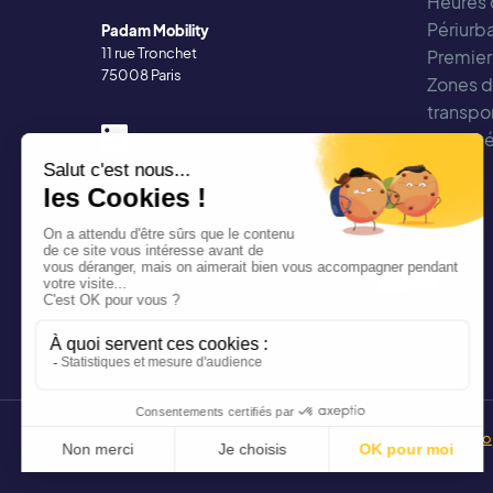
Heures 
Périurba
Padam Mobility
11 rue Tronchet
Premier
75008 Paris
Zones d'
transpor
Mobilit
Copyright 2025 Padam Mobility - Design by
@mazette.co