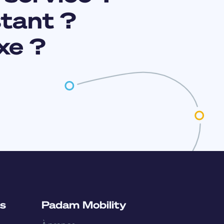
stant ?
xe ?
s
Padam Mobility