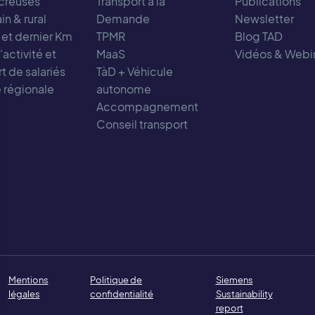
creuses
Transport à la
Publications
in & rural
Demande
Newsletter
 et dernier Km
TPMR
Blog TAD
activité et
MaaS
Vidéos & Webi
t de salariés
TàD + Véhicule
é régionale
autonome
Accompagnement
Conseil transport
Mentions
Politique de
Siemens
légales
confidentialité
Sustainability
report