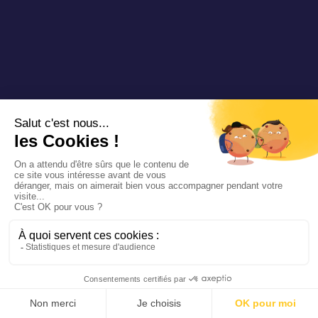
HÜRTH
HÜPPER
Allemagne
HÖXTER
HOLIBRI
Allemagne