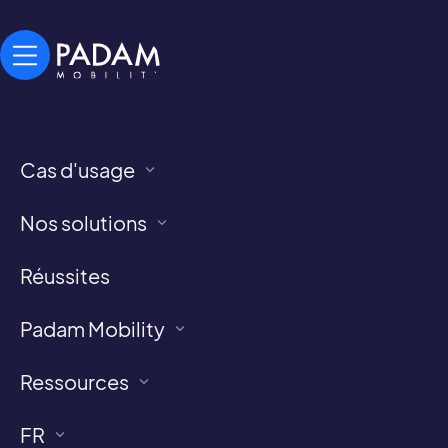
Cas d'usage
Nos réussites
Nos solutions
Toutes les implantations des services de Transport
Réussites
à la Demande et de TPMR
équipés des solutions Padam Mobility
Padam Mobility
Ressources
FR