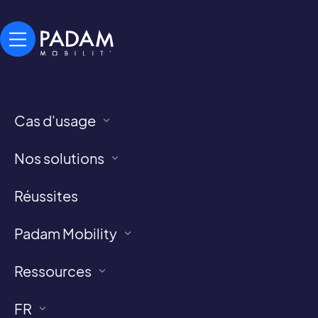
Cas d'usage
Cybersécurité :
Nos solutions
Padam Mobility obtient
la certification ISO
Réussites
27001
Padam Mobility
Nous sommes fiers d’annoncer que
Padam
Ressources
Mobility est certifiée ISO/IEC 27001
depuis avril
2025, la norme internationale de référence en
FR
matière de
management de la sécurité de