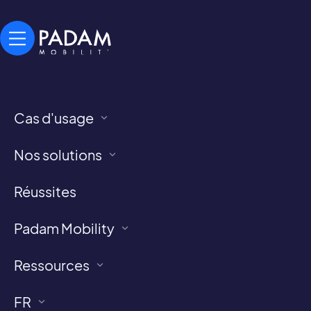
Cas d'usage
Actualités du Transport à la Demande
Notre blog
Nos solutions
Réussites
Home
>
blog
Padam Mobility
Ressources
FR