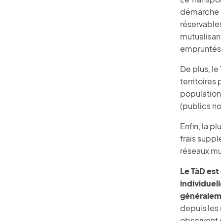
démarche pu
réservables
mutualisant
empruntés p
De plus, l
territoires
population 
(publics no
Enfin, la p
frais suppl
réseaux mu
Le TàD est
individuel
généraleme
depuis les
observent 