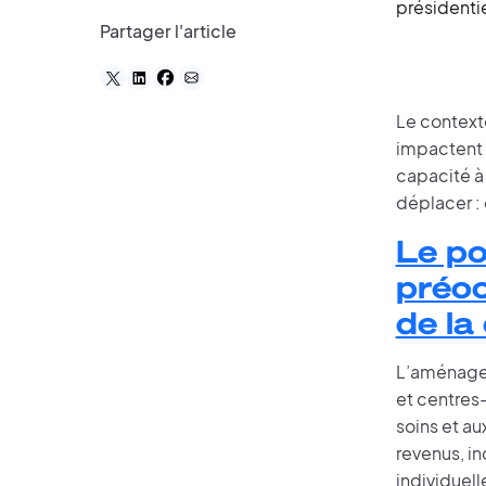
présidenti
Partager l'article
Le context
impactent l
capacité à 
déplacer : 
Le po
préoc
de la
L’aménageme
et centres
soins et a
revenus, in
individuell