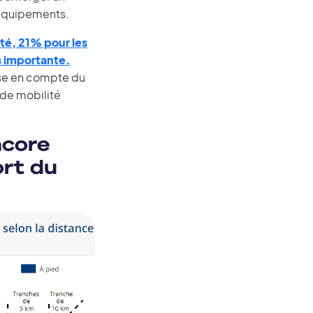
t équipements.
té, 21% pour les
us importante.
rise en compte du
 de mobilité
ncore
ort du