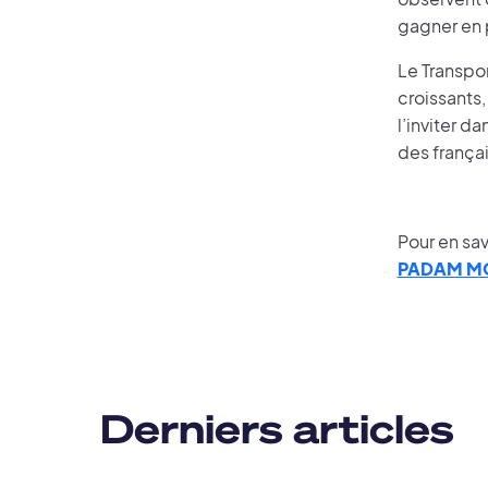
gagner en 
Le Transpo
croissants,
l’inviter d
des frança
Pour en sav
PADAM MO
Derniers articles