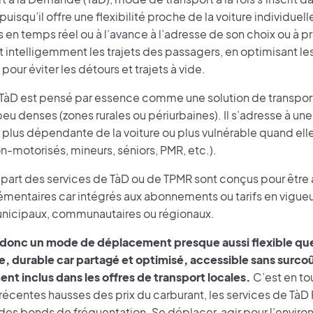
isqu’il offre une flexibilité proche de la voiture individuell
 en temps réel ou à l’avance à l’adresse de son choix ou à pr
 intelligemment les trajets des passagers, en optimisant les 
our éviter les détours et trajets à vide.
e TàD est pensé par essence comme une solution de transpor
 peu denses (zones rurales ou périurbaines). Il s’adresse à un
plus dépendante de la voiture ou plus vulnérable quand elle
n-motorisés, mineurs, séniors, PMR, etc.).
lupart des services de TàD ou de TPMR sont conçus pour être
émentaires car intégrés aux abonnements ou tarifs en vigueur
nicipaux, communautaires ou régionaux.
 donc un mode de déplacement presque aussi flexible que 
le, durable car partagé et optimisé, accessible sans surcoû
nt inclus dans les offres de transport locales.
C’est en to
 récentes hausses des prix du carburant, les services de TàD
des bonds de fréquentation. Se déplacer, agir pour l’envir