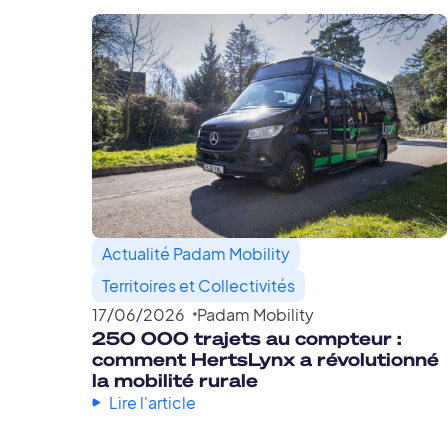
Actualité Padam Mobility
Territoires et Collectivités
17
/
06
/
2026
Padam Mobility
250 000 trajets au compteur :
comment HertsLynx a révolutionné
la mobilité rurale
Lire l'article