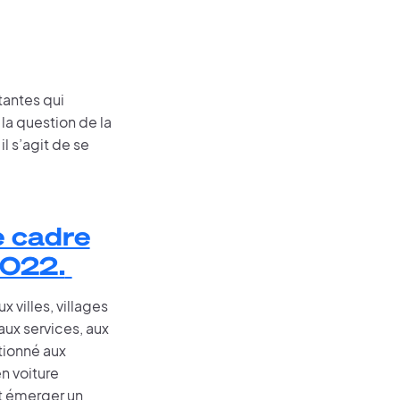
tantes qui
la question de la
l s’agit de se
e cadre
2022.
 villes, villages
aux services, aux
tionné aux
n voiture
it émerger un