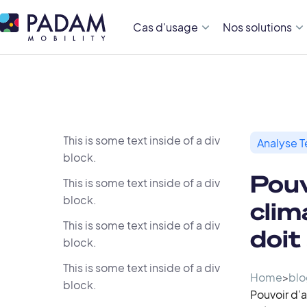
Cas d'usage
Nos solutions
This is some text inside of a div
Analyse 
block.
Pouv
This is some text inside of a div
block.
clim
This is some text inside of a div
doit
block.
This is some text inside of a div
Home
>
blo
block.
Pouvoir d’a