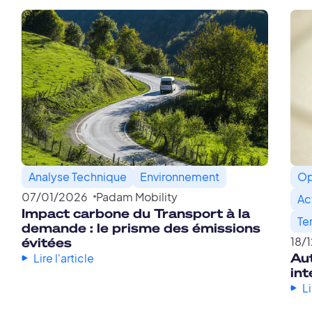
Analyse Technique
Environnement
Op
07
/
01
/
2026
Padam Mobility
Ac
Impact carbone du Transport à la
Ter
demande : le prisme des émissions
évitées
18
/
Aut
Lire l'article
int
Li