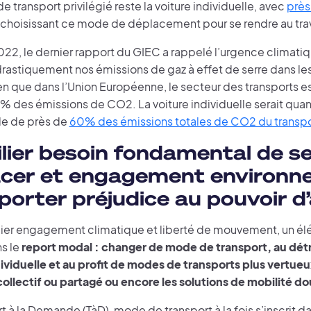
 transport privilégié reste la voiture individuelle, avec
près
choisissant ce mode de déplacement pour se rendre au trav
2022, le dernier rapport du GIEC a rappelé l’urgence climati
drastiquement nos émissions de gaz à effet de serre dans les
en que dans l’Union Européenne, le secteur des transports e
 des émissions de CO2. La voiture individuelle serait quant
e de près de
60% des émissions totales de CO2 du transpor
lier besoin fondamental de s
acer et engagement environn
porter préjudice au pouvoir d
lier engagement climatique et liberté de mouvement, un é
s le
report modal : changer de mode de transport, au détr
dividuelle et au profit de modes de transports plus vertu
collectif ou partagé ou encore les solutions de mobilité d
t à la Demande (TàD), mode de transport à la fois s’inscrit d