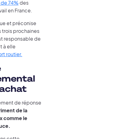
 de 74%
des
ail en France.
que et préconise
 trois prochaines
st responsable de
 à elle
t routier.
e
emental
’achat
lément de réponse
iment de la
eux comme le
ouce.
ans cette