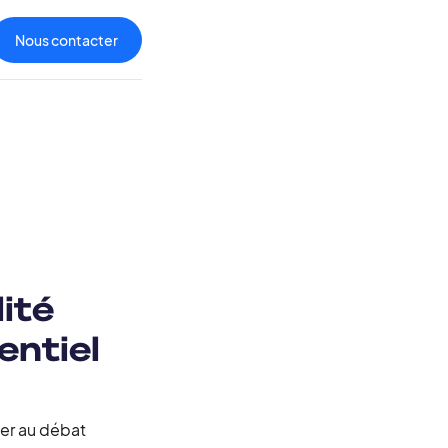
Nous contacter
lité
entiel
ter au débat