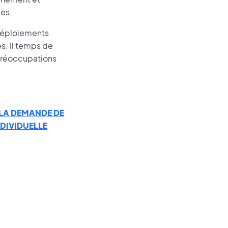
es.
 déploiements
s. Il temps de
 préoccupations
 LA DEMANDE DE
DIVIDUELLE