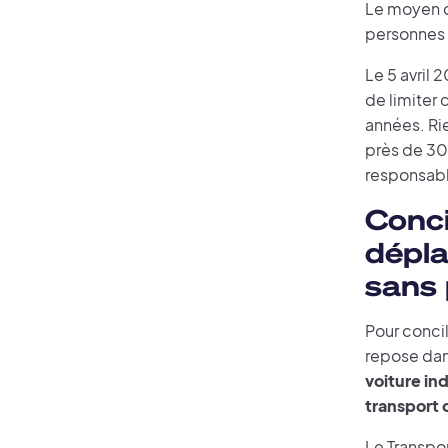
Le moyen de
personnes 
Le 5 avril 
de limiter 
années. Ri
près de 30%
responsabl
Conci
dépl
sans 
Pour conci
repose dan
voiture in
transport 
Le Transpor