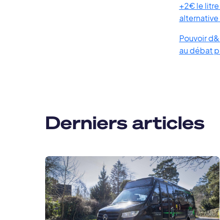
+2€ le lit
alternative
Pouvoir d&r
au débat p
Derniers articles