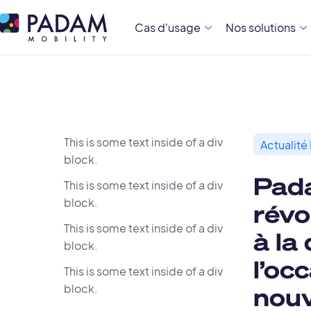
Cas d'usage
Nos solutions
This is some text inside of a div
Actualité
block.
Pada
This is some text inside of a div
block.
révo
This is some text inside of a div
à la
block.
l’oc
This is some text inside of a div
block.
nouv