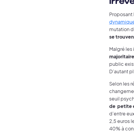
irrév
Proposant 
dynamiqu
mutation d
se trouven
Malgré les
majoritair
public exis
D’autant p
Selon les r
changement
seuil psych
de petite 
d’entre eux
2,5 euros l
40% à consi