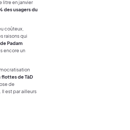
litre en janvier
% des usagers du
eu coûteux,
s raisons qui
s de Padam
as encore un
émocratisation
 flottes de TàD
pose de
l est par ailleurs