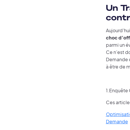
Un Tr
contr
Aujourd’hui
choc d’off
parmi un év
Ce n’est do
Demande dy
à être de 
1.Enquête C
Ces article
Optimisatio
Demande