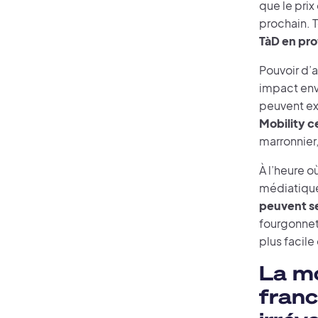
que le prix
prochain. T
TàD en pro
Pouvoir d’
impact env
peuvent ex
Mobility c
marronnier
À l’heure où
médiatique
peuvent se
fourgonnett
plus facile 
La mo
franc