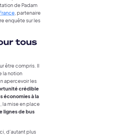
vitation de Padam
-France
, partenaire
re enquête sur les
our tous
 être compris. Il
 la notion
en apercevoir les
rtunité crédible
es économies à la
, la mise en place
e lignes de bus
i, d’autant plus