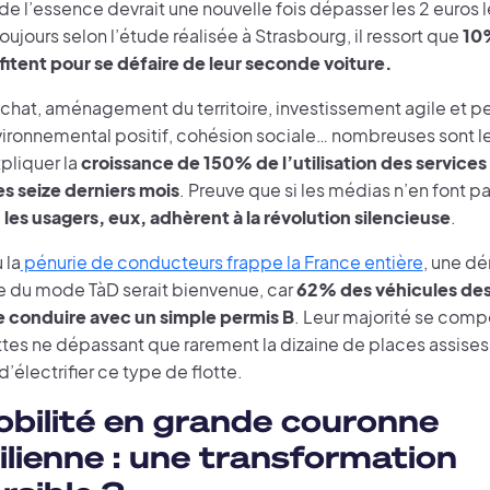
 de l’essence devrait une nouvelle fois dépasser les 2 euros le 
oujours selon l’étude réalisée à Strasbourg, il ressort que
10
fitent pour se défaire de leur seconde voiture.
achat, aménagement du territoire, investissement agile et p
ironnemental positif, cohésion sociale… nombreuses sont le
pliquer la
croissance de 150% de l’utilisation des service
es seize derniers mois
. Preuve que si les médias n’en font p
,
les usagers, eux, adhèrent à la révolution silencieuse
.
 la
pénurie de conducteurs frappe la France entière
, une d
 du mode TàD serait bienvenue, car
62% des véhicules des
 conduire avec un simple permis B
. Leur majorité se com
es ne dépassant que rarement la dizaine de places assises. I
d’électrifier ce type de flotte.
bilité en grande couronne
ilienne : une transformation