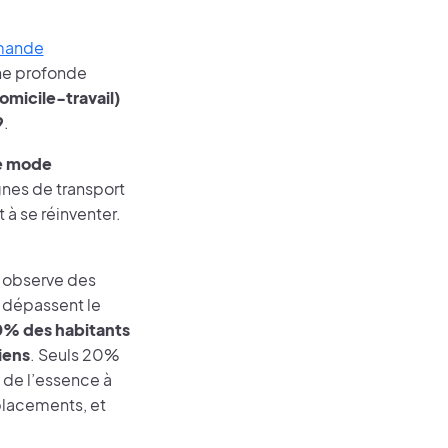
emande
une profonde
omicile-travail)
9
.
le mode
gnes de transport
 à se réinventer.
.
n observe des
 dépassent le
% des habitants
iens
. Seuls 20%
 de l’essence à
éplacements, et