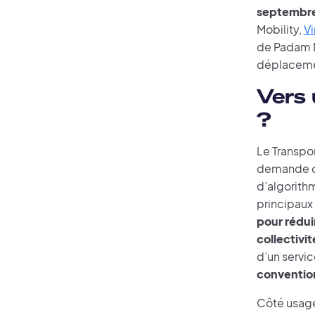
septembr
Mobility,
Vi
de Padam Mo
déplacemen
Vers 
?
Le Transpo
demande d’a
d’algorithm
principaux 
pour réduir
collectivit
d’un servic
conventio
Côté usager