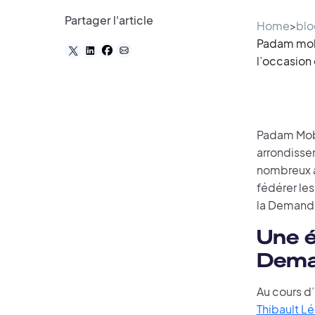
Partager l'article
Home
>
blo
Padam mobi
l’occasion
Padam Mob
arrondisse
nombreux a
fédérer les
la Demand
Une é
Dema
Au cours d
Thibault L