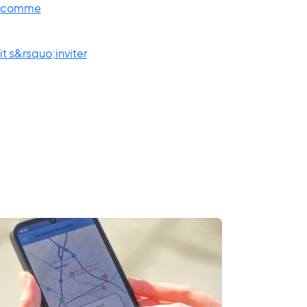
ty comme
t s&rsquo;inviter