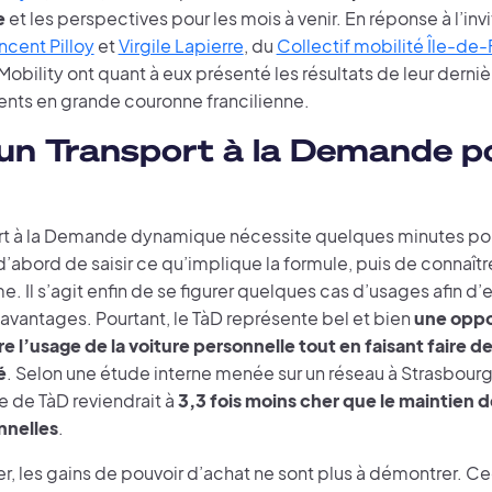
e
et les perspectives pour les mois à venir. En réponse à l’in
ncent Pilloy
et
Virgile Lapierre
, du
Collectif mobilité Île-de
bility ont quant à eux présenté les résultats de leur derniè
ts en grande couronne francilienne.
un Transport à la Demande p
rt à la Demande dynamique nécessite quelques minutes pour
bord de saisir ce qu’implique la formule, puis de connaître
e. Il s’agit enfin de se figurer quelques cas d’usages afin d’
avantages. Pourtant, le TàD représente bel et bien
une oppo
e l’usage de la voiture personnelle tout en faisant faire d
é
. Selon une étude interne menée sur un réseau à Strasbourg
e de TàD reviendrait à
3,3 fois moins cher que le maintien d
nnelles
.
, les gains de pouvoir d’achat ne sont plus à démontrer. Cec