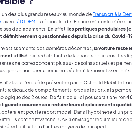
ersible ?
l’un des plus grands réseaux au monde de
Transport à la D
e
, avec
TàD IDFM
, la région Île-de-France est confrontée à 
e ses déplacements. En effet,
les pratiques pendulaires (d
t définitivement questionnées depuis la crise du Covid-1
 investissements des dernières décennies,
la voiture reste 
ement utilisé
par les habitants de la grande couronne. Les li
tantes ne correspondent plus aux besoins actuels et peinent
lus que de nombreux freins empêchent les investissements
ésultats de l’enquête présentée par le Collectif Mobilité1, o
s radicaux de comportements lorsque les prix à la pompe
ologique des 2 euros. De fait, celui-ci pousserait environ
40
et grande couronnes à réduire leurs déplacements quotid
 opteraient pour le report modal. Dans l’hypothèse d’un prix
e litre, ils sont en revanche 30% à envisager réduire leurs d
dérer l’utilisation d’autres moyens de transport.