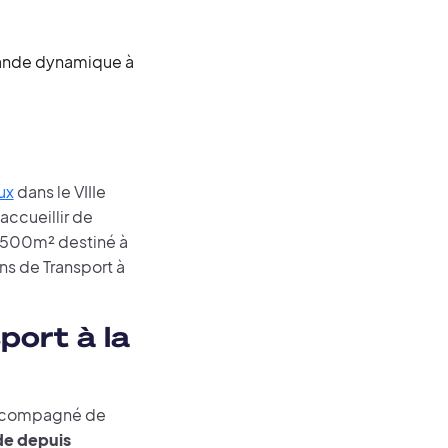
emande dynamique à
ux
dans le VIIIe
accueillir de
 500m² destiné à
ns de Transport à
port à la
accompagné de
de depuis