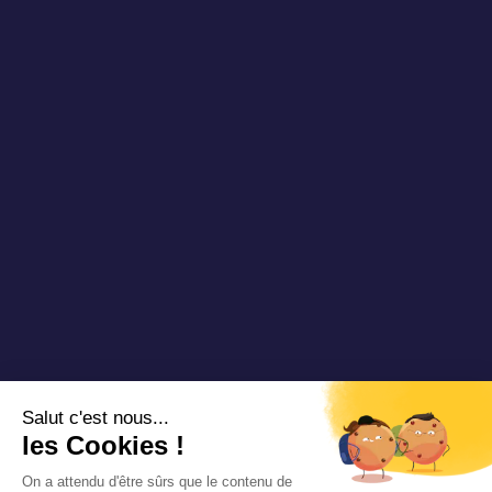
Blog TAD
Partenaires
Vidéos & Webinaires
Nous rejoindre
Nous contacter
Copyright 2025 Padam Mobility - Design by
@mazette.co
Mentions
légales
Politique de
confidentialité