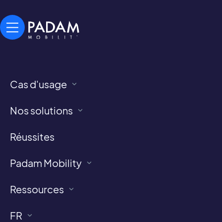
Cas d'usage
Nos solutions
Partager l'article
Réussites
Padam Mobility
Ressources
FR