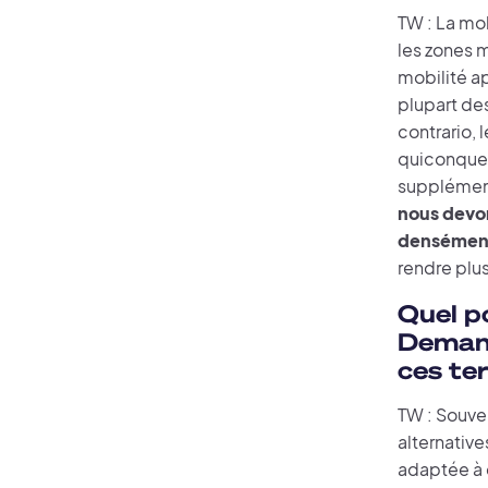
TW : La mob
les zones 
mobilité ap
plupart des
contrario,
quiconque o
supplémenta
nous devon
densémen
rendre plu
Quel po
Demand
ces te
TW : Souve
alternative
adaptée à 