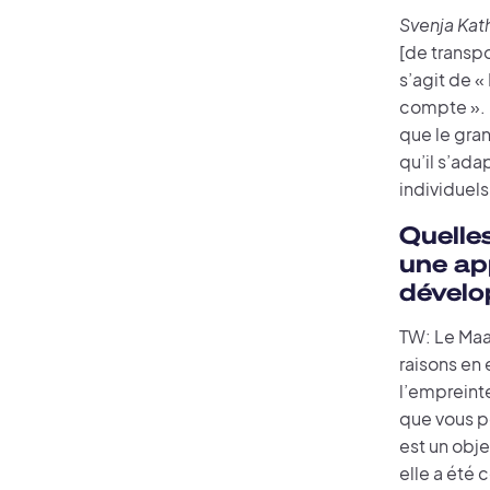
Svenja Kat
[de transpo
s’agit de «
compte ». 
que le gran
qu’il s’ad
individuels
Quelle
une ap
dévelo
TW: Le Maa
raisons en 
l’empreinte
que vous po
est un obje
elle a été