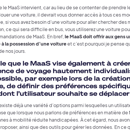
e le MaaS intervient, car au lieu de se contenter de prendre le 
louer une voiture, il devrait vous donner accès à tous ces m
, si vous avez besoin d’une voiture pour aller chercher des
n, ce qui sera difficile en bus, vous utiliserez une voiture pou
andations de MaaS. En bref,
le MaaS doit offrir aux gens u
e à la possession d’une voiture
et c’est pourquoi je pense qu
e nos jours.
ble que le MaaS vise également à crée
ence de voyage hautement individualis
ssible, par exemple lors de la créatio
, de définir des préférences spécifiqu
ont l’utilisateur souhaite se déplacer
l existe déjà une variété d’options parmi lesquelles un utilisat
nse que lorsque nous parlons de préférences en matière de 
nes à mobilité réduite handicapées. À cet égard, nous av
roposer, ainsi que des outils pour gérer les données. En ce 