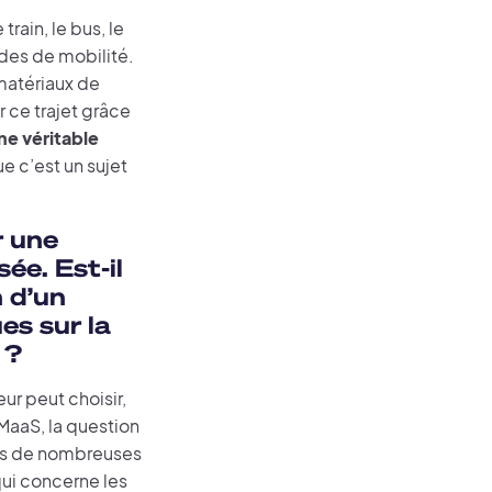
train, le bus, le
odes de mobilité.
 matériaux de
r ce trajet grâce
ne véritable
e c’est un sujet
r une
ée. Est-il
n d’un
es sur la
 ?
eur peut choisir,
MaaS, la question
ons de nombreuses
qui concerne les