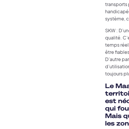
transports
handicapées
système, ce
SKW : D’un
qualité. C’
temps réel 
être fiable
D’autre pa
d’utilisati
toujours p
Le Maa
territo
est né
qui fo
Mais q
les zon