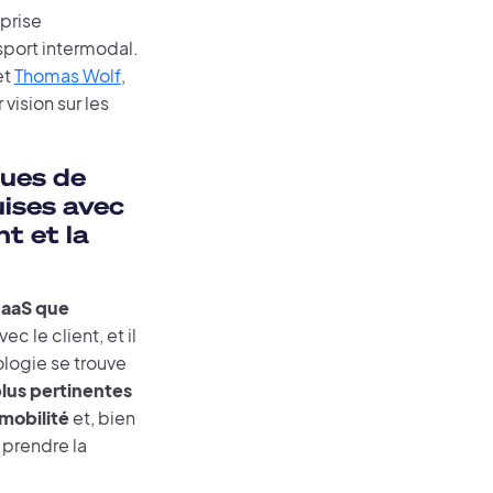
prise
sport intermodal.
et
Thomas Wolf
,
vision sur les
ques de
uises avec
t et la
MaaS que
c le client, et il
nologie se trouve
plus pertinentes
mobilité
et, bien
 prendre la