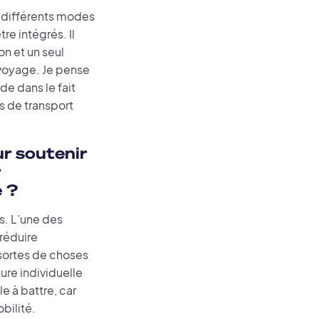
s différents modes
re intégrés. Il
on et un seul
 voyage. Je pense
de dans le fait
s de transport
ur soutenir
r
 ?
s. L’une des
 réduire
 sortes de choses
ure individuelle
le à battre, car
bilité.