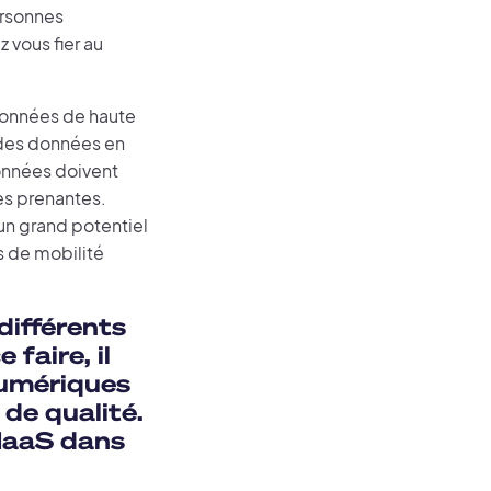
ersonnes
 vous fier au
 données de haute
u des données en
données doivent
ies prenantes.
un grand potentiel
s de mobilité
différents
 faire, il
numériques
de qualité.
 MaaS dans