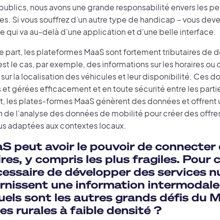
 publics, nous avons une grande responsabilité envers les p
. Si vous souffrez d’un autre type de handicap – vous devez
 qui va au-delà d’une application et d’une belle interface.
e part, les plateformes MaaS sont fortement tributaires de
est le cas, par exemple, des informations sur les horaires o
sur la localisation des véhicules et leur disponibilité. Ces 
s et gérées efficacement et en toute sécurité entre les part
rt, les plates-formes MaaS génèrent des données et offrent 
on de l’analyse des données de mobilité pour créer des offre
lus adaptées aux contextes locaux.
S peut avoir le pouvoir de connecter 
ires, y compris les plus fragiles. Pour ce
cessaire de développer des services 
urnissent une information intermodale 
uels sont les autres grands défis du
es rurales à faible densité ?