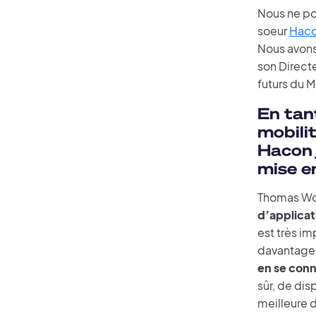
Nous ne po
soeur
Haco
Nous avons
son Directe
futurs du 
En tan
mobili
Hacon 
mise e
Thomas Wolf
d’applica
est très im
davantage
en se conn
sûr, de dis
meilleure d