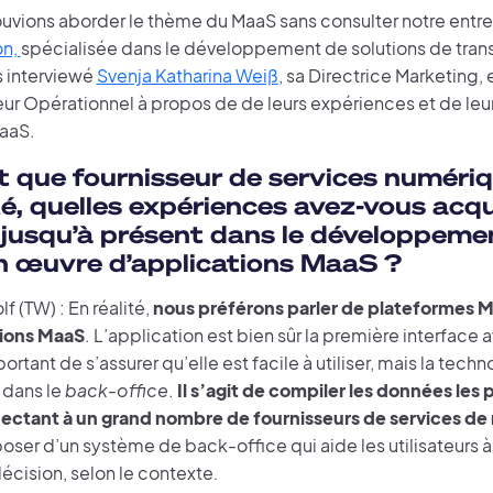
uvions aborder le thème du MaaS sans consulter notre entre
n,
spécialisée dans le développement de solutions de tran
 interviewé
Svenja Katharina Weiß
, sa Directrice Marketing, 
ur Opérationnel à propos de de leurs expériences et de leur 
MaaS.
t que fournisseur de services numéri
té, quelles expériences avez-vous acq
jusqu’à présent dans le développemen
n œuvre d’applications MaaS ?
 (TW) : En réalité,
nous préférons parler de plateformes 
tions MaaS
. L’application est bien sûr la première interface ave
portant de s’assurer qu’elle est facile à utiliser, mais la tech
 dans le
back-office
.
Il s’agit de compiler les données les 
ectant à un grand nombre de fournisseurs de services de 
poser d’un système de back-office qui aide les utilisateurs à
écision, selon le contexte
.