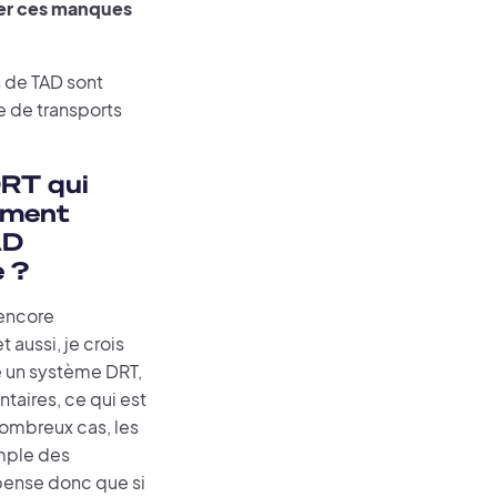
er ces manques
s de TAD sont
e de transports
DRT qui
mment
AD
e ?
 encore
aussi, je crois
ce un système DRT,
taires, ce qui est
nombreux cas, les
emple des
pense donc que si