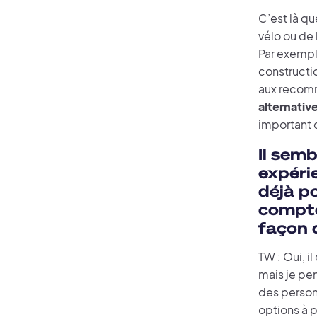
C’est là qu
vélo ou de 
Par exemple
constructio
aux recomm
alternativ
important d
Il sem
expéri
déjà po
compte
façon d
TW : Oui, i
mais je pe
des person
options à p