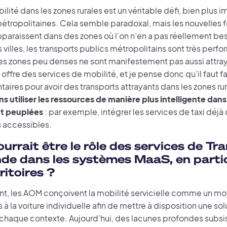
ilité dans les zones rurales est un véritable défi, bien plus
métropolitaines. Cela semble paradoxal, mais les nouvelles
paraissent dans des zones où l’on n’en a pas réellement beso
 villes, les transports publics métropolitains sont très perfo
 les zones peu denses ne sont manifestement pas aussi attra
ffre des services de mobilité, et je pense donc qu’il faut fa
ires pour avoir des transports attrayants dans les zones rura
s utiliser les ressources de manière plus intelligente dans
t peuplées
: par exemple, intégrer les services de taxi déjà 
s accessibles.
urrait être le rôle des services de Tra
e dans les systèmes MaaS, en partic
rritoires ?
nt, les AOM conçoivent la mobilité servicielle comme un moy
s à la voiture individuelle afin de mettre à disposition une so
chaque contexte. Aujourd’hui, des lacunes profondes subsis