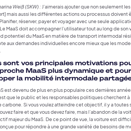
harina Weiß (SKW) :
J’aimerais ajouter que non seulement le
rt] mais aussi les différentes actions ou processus doivent êt
 Planifier, réserver, payer et voyager avec une seule applicati
Le MaaS doit accompagner l’utilisateur tout au long de son
d potentiel du MaaS en matière de transport intermodal rési
apte aux demandes individuelles encore mieux que les mode
.
s sont vos principales motivations po
proche MaaS plus dynamique et pou
pper la mobilité intermodale partagée
S est devenu de plus en plus populaire ces dernières année
est que le public et les responsables politiques cherchent à
 carbone. Si vous voulez atteindre cet objectif, il y a toutes
uvez faire et que vous devez faire, mais l’abandon de la voit
ctif majeur du MaaS. De ce point de vue, la voiture est diffici
 conçue pour répondre à une grande variété de besoins de mo