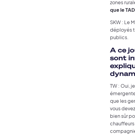
zones rurale
que le TAD
SKW : Le Ma
déployés tr
publics.
A ce jo
sont i
expliq
dynami
TW : Oui, 
émergente, 
que les gen
vous devez
bien sûr po
chauffeurs 
compagnies