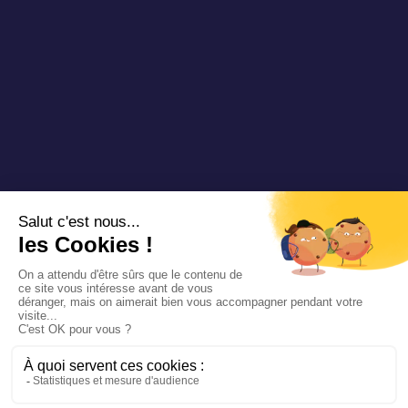
Copyright 2025 Padam Mobility - Design by
@mazette.co
Mentions
légales
Politique de
confidentialité
Siemens
Sustainability
report