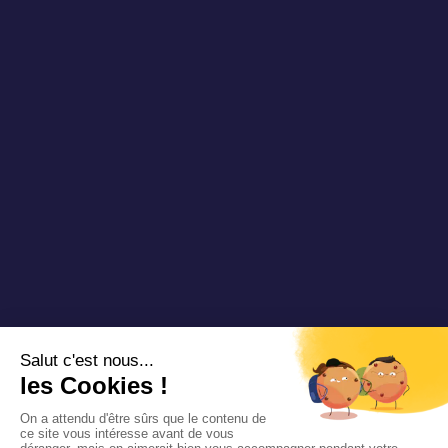
Vidéos & Webinaires
Nous rejoindre
Nous contacter
Copyright 2025 Padam Mobility - Design by
@mazette.co
Mentions
légales
Politique de
confidentialité
Siemens