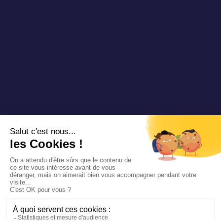
Copyright 2025 Padam Mobility - Design by
@mazette.co
Mentions
légales
Politique de
confidentialité
Siemens
Sustainability
report