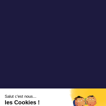
Publications
À propos
Newsletter
Nos réussites
Blog TAD
Partenaires
Vidéos & Webinaires
Nous rejoindre
Nous contacter
Copyright 2025 Padam Mobility - Design by
@mazette.co
Mentions
légales
Politique de
confidentialité