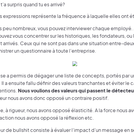
t’a surpris quand tu es arrivé?
es expressions représente la fréquence à laquelle elles ont 
es peu nombreux, vous pouvez interviewer chaque employé. 
uvez vous concentrer sur les historiques, les fondateurs, ou 
arrivés. Ceux qui ne sont pas dans une situation entre-deu
istrer un questionnaire à toute l’entreprise.
se a permis de dégager une liste de concepts, portés par u
Il a ensuite fallu définir des valeurs tranchantes et éviter le
entions.
Nous voulions des valeurs qui passent le détecteur
eur nous avons donc opposé un contraire positif.
, à rigueur, nous avons opposé élasticité. A la force nous a
l’action nous avons opposé la réflexion etc.
ur de bullshit consiste à évaluer l’impact d’un message en 