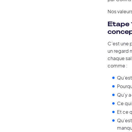
Nos valeurs
Etape 1
conce
C’est une 
un regard n
chaque sal
comme :
Qu’est
Pourqu
Qu’y a
Ce qui
Et ce 
Qu’est
manqu