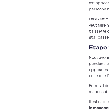
est opposab
personne n
Par exemp
veut faire
baisser le
ans”
passe 
Etape 
Nous avons
pendant les
opposées ma
celle que l’
Entre la bi
responsabil
Il est capi
le managem