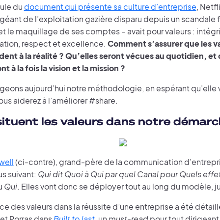
ule du
document qui présente sa culture d’entreprise
, Netfl
géant de l’exploitation gazière disparu depuis un scandale f
et le maquillage de ses comptes – avait pour valeurs : intégri
ion, respect et excellence.
Comment s’assurer que les v
ent à la réalité ? Qu’elles seront vécues au quotidien, et 
t à la fois la vision et la mission ?
eons aujourd’hui notre méthodologie, en espérant qu’elle vo
us aiderez à l’améliorer #share.
situent les valeurs dans notre démarc
well
(ci-contre), grand-père de la communication d’entrepris
us suivant:
Qui dit Quoi à Qui par quel Canal pour Quels effe
u
Qui
. Elles vont donc se déployer tout au long du modèle, j
e des valeurs dans la réussite d’une entreprise a été détail
 et Porras dans
Built to last
, un
must-read
pour tout dirigeant