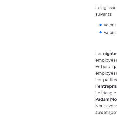
Il s’agissa
suivants:
Valori
Valoris
Les
nightm
employés n
En bas à g
employés n
Les parties
l’entrepri
Le triangle
Padam Mobi
Nous avons 
sweet spo