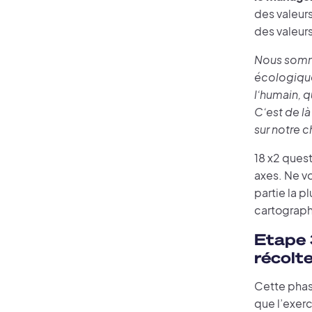
des valeurs
des valeurs
Nous somme
écologique 
l’humain, 
C’est de l
sur notre c
18 x2 quest
axes. Ne vo
partie la 
cartograph
Etape 
récolt
Cette phase
que l’exerc