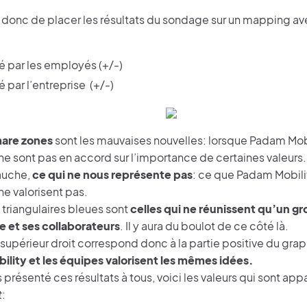
it donc de placer les résultats du sondage sur un mapping av
sé par les employés (+/-)
é par l’entreprise (+/-)
are zones
sont les mauvaises nouvelles: lorsque Padam Mobi
e sont pas en accord sur l’importance de certaines valeurs.
auche,
ce qui ne nous représente pas
: ce que Padam Mobili
e valorisent pas.
 triangulaires bleues sont
celles qui ne réunissent qu’un g
se et ses collaborateurs
. Il y aura du boulot de ce côté là.
 supérieur droit correspond donc à la partie positive du gra
lity et les équipes valorisent les mêmes idées.
présenté ces résultats à tous, voici les valeurs qui sont app
t
: