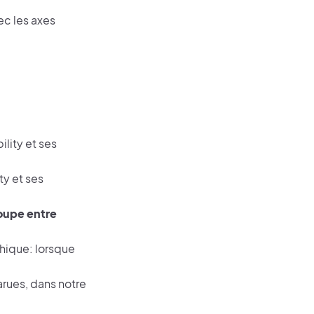
ec les axes
lity et ses
ty et ses
roupe entre
phique: lorsque
arues, dans notre