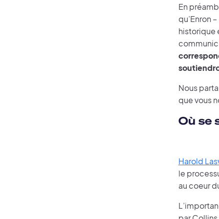
En préamb
qu’Enron – 
historique 
communicat
correspond
soutiendron
Nous partag
que vous no
Où se 
Harold Las
le process
au coeur d
L’importanc
par Collins