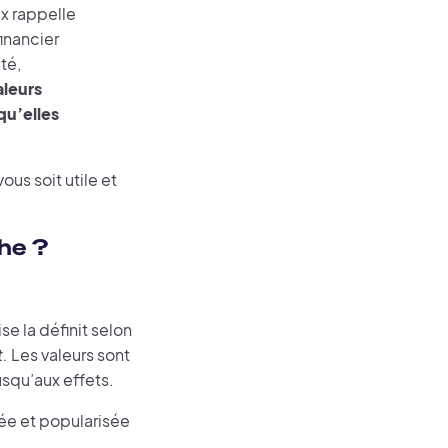
ix rappelle
inancier
té,
aleurs
qu’elles
us soit utile et
he ?
e la définit selon
t.
Les valeurs sont
usqu’aux effets.
lée et popularisée
.