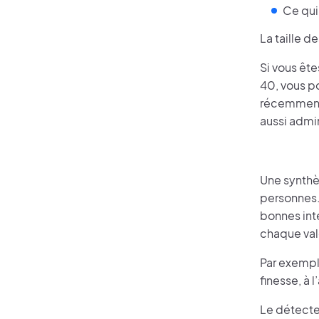
Ce qui 
La taille d
Si vous êt
40, vous po
récemment 
aussi admin
Une synthè
personnes. 
bonnes int
chaque val
Par exemple
finesse, à 
Le détecte