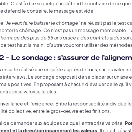
le. C’est à dire si quelqu’un défend le contraire de ce que 
e défend le contraire, le message est vide.
le
“Je veux faire baisser le chômage”
ne réussit pas le test 
 monter le chômage. Ce n’est pas un message mémorable.
“
 chômage des plus de 55 ans grâce à des contrats aidés sur
ce test haut la main : d’autre voudront utiliser des méthod
2 – Le sondage : s’assurer de l’aligne
 ensuite réalisé une enquête auprès de tous, sur les valeur
 interviews. Le sondage proposait de se placer sur un axe e
is positives. En proposant à chacun d’évaluer celle qu’il va
entreprise valorise le plus.
enveillance et l’exigence. Entre la responsabilité individuelle 
ité collective, entre le gros-oeuvre et les finitions.
tal de demander aux équipes ce que l’entreprise valorise.
Pou
ent et la direction incarneront les valeurs.
Il serait désas