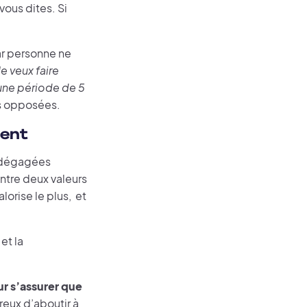
vous dites. Si
car personne ne
Je veux faire
 une période de 5
es opposées.
ment
s dégagées
ntre deux valeurs
lorise le plus, et
et la
r s’assurer que
treux d’aboutir à