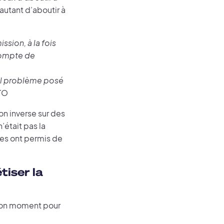
autant d’aboutir à
sion, à la fois
 compte de
uel problème posé
TO
on inverse sur des
’était pas la
ées ont permis de
tiser la
e bon moment pour