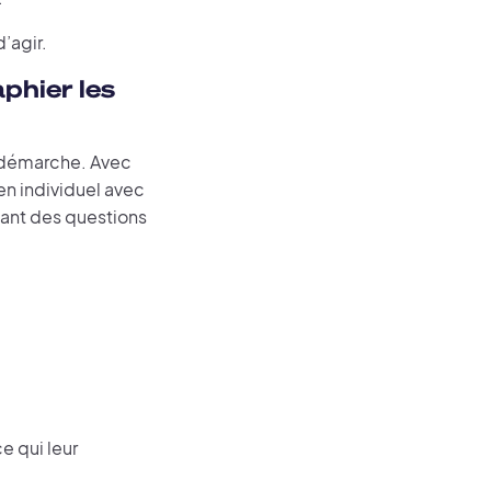
’agir.
aphier les
a démarche. Avec
ien individuel avec
sant des questions
e qui leur