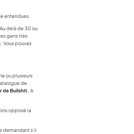
été entendues.
Au delà de 30 ou
les gens très
x. Vous pouvez
ne ou plusieurs
 catalogue de
 de Bullshit.
A
vons opposé la
se demandant s’il