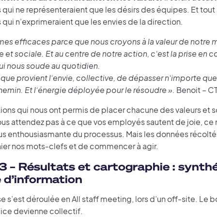
 qui ne représenteraient que les désirs des équipes. Et tout 
 qui n’exprimeraient que les envies de la direction.
s efficaces parce que nous croyons à la valeur de notre mis
et sociale. Et au centre de notre action, c’est la prise en
qui nous soude au quotidien.
à que provient l’envie, collective, de dépasser n’importe q
hemin. Et l’énergie déployée pour le résoudre ».
Benoit – C
ions qui nous ont permis de placer chacune des valeurs et s
us attendez pas à ce que vos employés sautent de joie, ce n
plus enthousiasmante du processus. Mais les données récolt
ier nos mots-clefs et de commencer à agir.
3 –
Résultats et cartographie : synthé
e d’information
 s’est déroulée en All staff meeting, lors d’un off-site. L
ice devienne collectif.