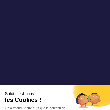
Blog TAD
Partenaires
Vidéos & Webinaires
Nous rejoindre
Nous contacter
Copyright 2025 Padam Mobility - Design by
@mazette.co
Mentions
légales
Politique de
confidentialité