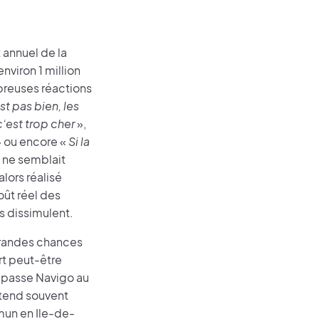
 annuel de la
environ 1 million
mbreuses réactions
st pas bien, les
’est trop cher
»,
 ou encore «
Si la
 ne semblait
alors réalisé
oût réel des
s dissimulent.
 grandes chances
art peut-être
2, passe Navigo au
ntend souvent
mun en Ile-de-