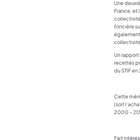
Une deuxiè
France, et 
collectivit
foncière su
également 
collectivit
Un rapport
recettes p
du STIF en
Cette même
(soit l’ac
2000 – 20
Fait intére