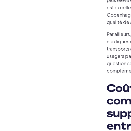
plus élevé 
est excelle
Copenhague,
qualité de 
Par ailleur
nordiques c
transports 
usagers paye
question se
complémenta
Coût
com
supp
entr