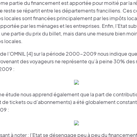
me partie du financement est apportée pour moitié par la r
le reste se répartit entre les départements franciliens. Ces 
és locales sont financées principalement par les impôts locau
pportée par les ménages et les entreprises. Enfin, l’Etat su
une partie du prix du billet, mais dans une mesure bien moi
és locales.
 de l’OMNIL [4] sur la période 2000-2009 nous indique que 
rovenant des voyageurs ne représente qu’à peine 30% des r
 2009 :
 étude nous apprend également que la part de contribut
hat de tickets ou d’abonnements) a été globalement constant
09 :
ssant à noter : l’Etat se désengage peu à peu du financemen