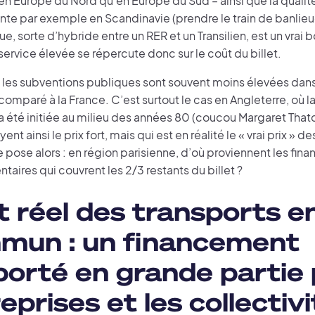
en Europe du Nord qu’en Europe du Sud – ainsi que la qualit
nte par exemple en Scandinavie (prendre le train de banlieu
 sorte d’hybride entre un RER et un Transilien, est un vrai 
service élevée se répercute donc sur le coût du billet.
s, les subventions publiques sont souvent moins élevées dan
omparé à la France. C’est surtout le cas en Angleterre, où la
a été initiée au milieu des années 80 (coucou Margaret Thatc
nt ainsi le prix fort, mais qui est en réalité le « vrai prix » d
 pose alors : en région parisienne, d’où proviennent les fi
ires qui couvrent les 2/3 restants du billet ?
 réel des transports e
mun : un financement
orté en grande partie 
eprises et les collectiv