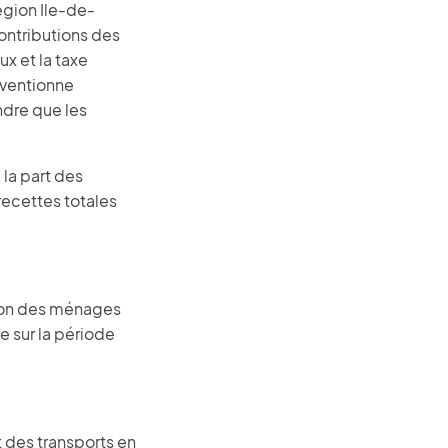
égion Ile-de-
contributions des
x et la taxe
bventionne
ndre que les
la part des
ecettes totales
ion des ménages
e sur la période
t des transports en