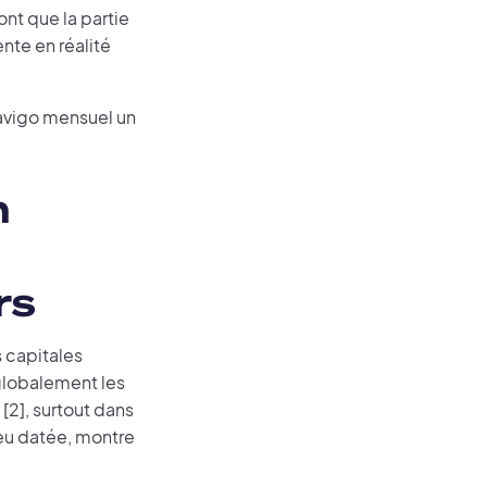
ont que la partie
nte en réalité
Navigo mensuel un
n
rs
s capitales
 globalement les
[2], surtout dans
peu datée, montre