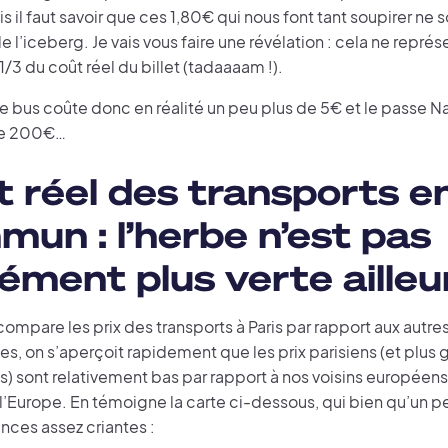
s il faut savoir que ces 1,80€ qui nous font tant soupirer ne s
l’iceberg. Je vais vous faire une révélation : cela ne représe
1/3 du coût réel du billet (tadaaaam !).
de bus coûte donc en réalité un peu plus de 5€ et le passe 
de 200€…
 réel des transports e
un : l’herbe n’est pas
ément plus verte ailleu
ompare les prix des transports à Paris par rapport aux autre
s, on s’aperçoit rapidement que les prix parisiens (et plus
is) sont relativement bas par rapport à nos voisins européens 
 l’Europe. En témoigne la carte ci-dessous, qui bien qu’un 
nces assez criantes :