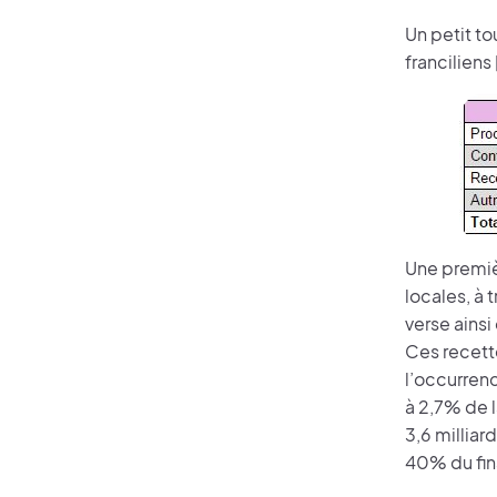
Un petit to
franciliens
Une premiè
locales, à 
verse ains
Ces recette
l’occurrenc
à 2,7% de l
3,6 milliar
40% du fin