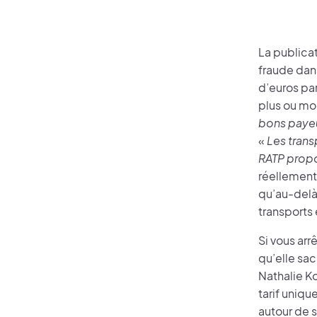
La publicat
fraude dan
d’euros par
plus ou moi
bons payeu
«
Les trans
RATP propos
réellement 
qu’au-delà 
transports
Si vous arr
qu’elle sac
Nathalie Ko
tarif uniq
autour de s