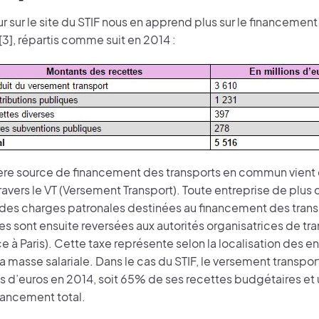
ur sur le site du STIF nous en apprend plus sur le financemen
 [3], répartis comme suit en 2014 :
re source de financement des transports en commun vient 
travers le VT (Versement Transport). Toute entreprise de plus 
i des charges patronales destinées au financement des trans
s sont ensuite reversées aux autorités organisatrices de tran
e à Paris). Cette taxe représente selon la localisation des e
a masse salariale. Dans le cas du STIF, le versement transpo
ds d’euros en 2014, soit 65% de ses recettes budgétaires et
ancement total.