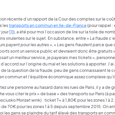
ion récente d’un rapport de la Cour des comptes sur le coût
s les
transports en commun en Ile-de-France
(pour rappel : 
 jour
[1]
), a été pour moi l’occasion de lire sur la toile de no
ns virulentes sur le sujet. En substance, entre «
La fraude c’e
rs payent pour les autres
», «
Les gens fraudent parce que c
ports sont un service public et devraient donc être gratuits
»
ait un meilleur service, je payerais mes tickets
», personne
d’accord sur l’origine du mal et les solutions à apporter. J’ai 
de la question de la fraude, peu de gens connaissaient le c
 en commun et l’équilibre économique assez complexe qu’il
êtez une personne au hasard dans les rues de Paris, il y a de
he vous citer le prix « de base » des transports sur Paris (à p
sciusko Morizet wink) : ticket T+ à 1,80€ pour les zones 1 à 
ue de 70€ pour les zones 1 à 5 depuis septembre 2015. On e
oi les gens se plaindre du tarif élevé des transports en com