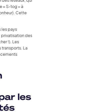
é des réseaux, qui
e « S-tog » à
bonheur). Cette
s les pays
 privatisation des
her !). Les
es transports. La
nancements
n
par les
ités