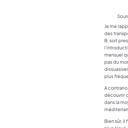
Sour
Je me rapp
des transp
B, soit pr
l’introduct
mensuel qui
pas du mon
dissuasives
plus fréque
A contrario
découvrir d
dans la mo
méditerran
Bien sûr, i