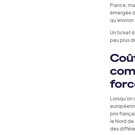
France, mai
émergée de 
qu’environ 
Un ticket 
peu plus 
Coût
comm
forc
Lorsqu’on c
européenne
prix frança
le Nord de
des différe