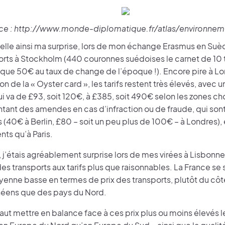
ce : http://www.monde-diplomatique.fr/atlas/environne
elle ainsi ma surprise, lors de mon échange Erasmus en Suèd
orts à Stockholm (440 couronnes suédoises le carnet de 10 t
esque 50€ au taux de change de l’époque !). Encore pire à L
ion de la « Oyster card », les tarifs restent très élevés, ave
 va de £93, soit 120€, à £385, soit 490€ selon les zones cho
tant des amendes en cas d’infraction ou de fraude, qui son
 (40€ à Berlin, £80 – soit un peu plus de 100€ – à Londres), 
nts qu’à Paris.
, j’étais agréablement surprise lors de mes virées à Lisbonn
es transports aux tarifs plus que raisonnables. La France se 
yenne basse en termes de prix des transports, plutôt du cô
éens que des pays du Nord.
l faut mettre en balance face à ces prix plus ou moins élevés l