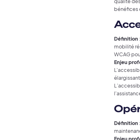
qualité des
bénéfices c
Acce
Définition 
mobilité r
WCAG pour 
Enjeu prof
L'accessibi
élargissant
L’accessibi
l'assistanc
Opér
Définition 
maintenance
Enjeu prof