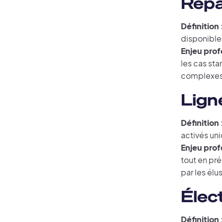
Répa
Définition 
disponible
Enjeu prof
les cas sta
complexes
Ligne
Définition 
activés un
Enjeu prof
tout en pré
par les élu
Élect
Définition 