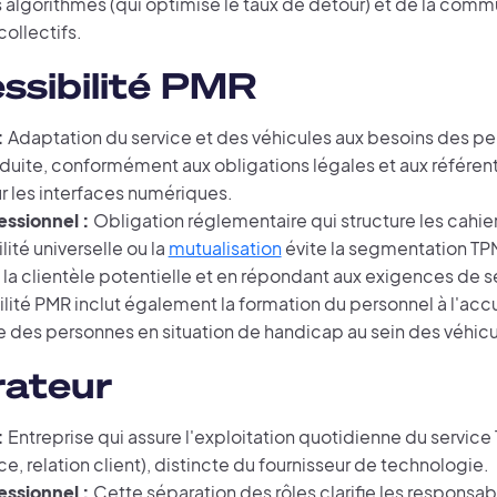
 algorithmes (qui optimise le taux de détour) et de la commu
ollectifs.
ssibilité PMR
:
Adaptation du service et des véhicules aux besoins des pe
éduite, conformément aux obligations légales et aux référen
les interfaces numériques.
essionnel :
Obligation réglementaire qui structure les cahie
lité universelle ou la
mutualisation
évite la segmentation TP
 la clientèle potentielle et en répondant aux exigences de s
lité PMR inclut également la formation du personnel à l'accu
e des personnes en situation de handicap au sein des véhicu
ateur
:
Entreprise qui assure l'exploitation quotidienne du service
, relation client), distincte du fournisseur de technologie.
essionnel :
Cette séparation des rôles clarifie les responsabi