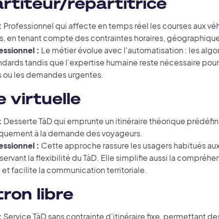
rtiteur/répartitrice
:
Professionnel qui affecte en temps réel les courses aux vé
s, en tenant compte des contraintes horaires, géographique
essionnel :
Le métier évolue avec l'automatisation : les algo
ndards tandis que l'expertise humaine reste nécessaire pour 
 ou les demandes urgentes.
 virtuelle
:
Desserte TàD qui emprunte un itinéraire théorique prédéfini
iquement à la demande des voyageurs.
essionnel :
Cette approche rassure les usagers habitués aux
servant la flexibilité du TàD. Elle simplifie aussi la compréhe
s et facilite la communication territoriale.
ron libre
:
Service TàD sans contrainte d'itinéraire fixe, permettant des