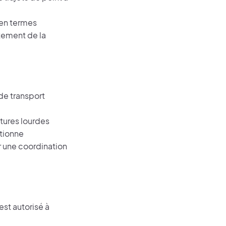
 en termes
tement de la
de transport
ctures lourdes
itionne
ur une coordination
est autorisé à