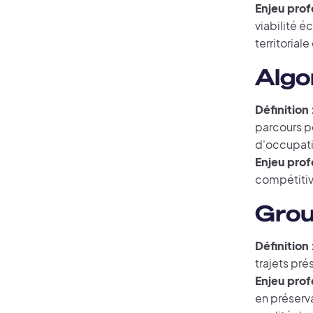
Enjeu prof
viabilité 
territorial
Algo
Définition 
parcours po
d'occupati
Enjeu prof
compétitivi
Gro
Définition 
trajets pr
Enjeu prof
en préserv