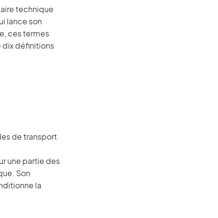
laire technique
ui lance son
le, ces termes
 dix définitions
es de transport
r une partie des
que. Son
ditionne la