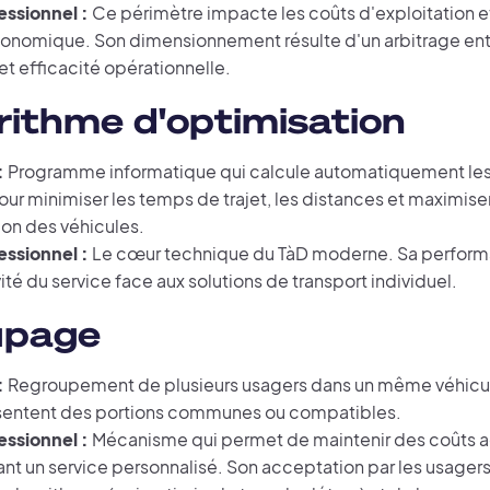
essionnel :
Ce périmètre impacte les coûts d'exploitation et
économique. Son dimensionnement résulte d'un arbitrage ent
e et efficacité opérationnelle.
rithme d'optimisation
:
Programme informatique qui calcule automatiquement les
ur minimiser les temps de trajet, les distances et maximiser
on des véhicules.
essionnel :
Le cœur technique du TàD moderne. Sa perform
té du service face aux solutions de transport individuel.
upage
:
Regroupement de plusieurs usagers dans un même véhicule
ésentent des portions communes ou compatibles.
essionnel :
Mécanisme qui permet de maintenir des coûts a
ant un service personnalisé. Son acceptation par les usager