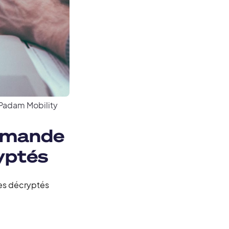
Padam Mobility
Demande
yptés
ues décryptés