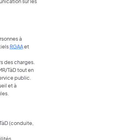
nication sur les
rsonnes à
tiels
RGAA
et
rs des charges.
MR/TàD tout en
ervice public.
eil et à
les.
 TàD (conduite,
lités