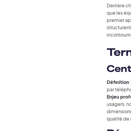
Derrière c
que les équ
premier app
structurent
incontourna
Ter
Cent
Définition 
par téléph
Enjeu prof
usagers, n
dimensionn
qualité de