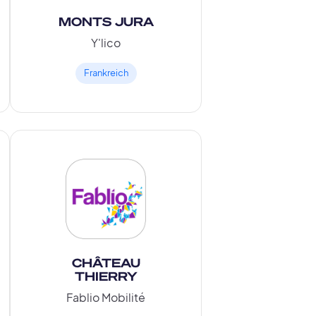
MONTS JURA
Y'lico
Frankreich
CHÂTEAU
THIERRY
Fablio Mobilité