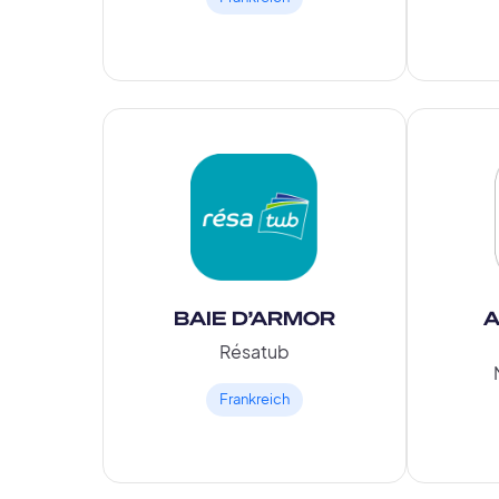
BAIE D’ARMOR
A
Résatub
Frankreich