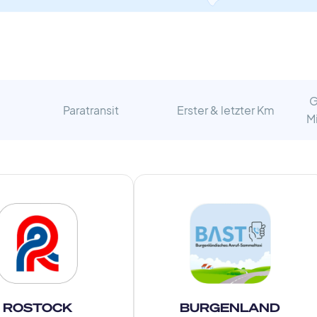
G
Paratransit
Erster & letzter Km
M
ROSTOCK
BURGENLAND