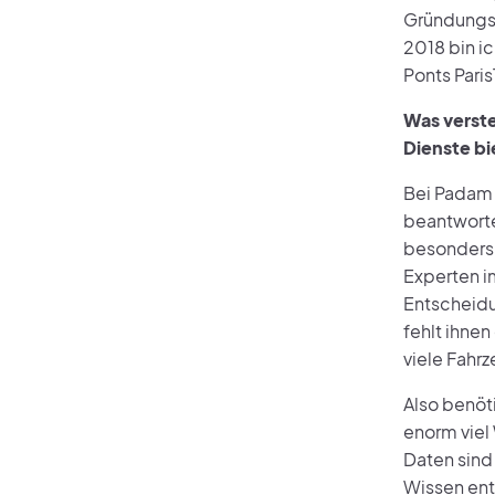
Gründungsm
2018 bin i
Ponts Pari
Was verste
Dienste b
Bei Padam 
beantworte
besonders 
Experten 
Entscheidu
fehlt ihnen
viele Fahrz
Also benöti
enorm viel
Daten sind
Wissen ent