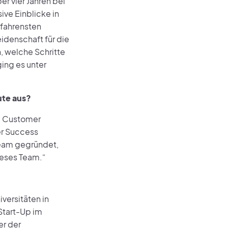
ber vier Jahren bei
ive Einblicke in
rfahrensten
eidenschaft für die
, welche Schritte
ing es unter
ute aus?
im Customer
r Success
Team gegründet,
ieses Team.“
versitäten in
Start-Up im
er der