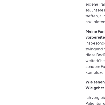
eigene Tra
es, unsere
treffen, au
anzubieten
Meine Funk
vorbereite
insbesonde
zwingend n
diese Bedü
weiterführ
sondern Fa
komplexen,
Wie sehen 
Wie gehst
Ich verglei
Patienten 