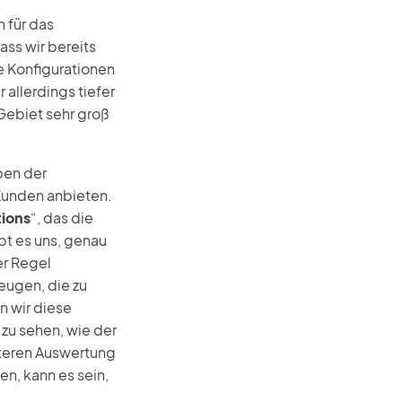
 für das
ss wir bereits
e Konfigurationen
allerdings tiefer
Gebiet sehr groß
ben der
Kunden anbieten.
ions
“, das die
t es uns, genau
er Regel
zeugen, die zu
 wir diese
 zu sehen, wie der
äteren Auswertung
n, kann es sein,