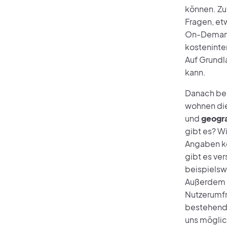
können. Zu
Fragen, et
On-Demand-
kosteninte
Auf Grundl
kann.
Danach be
wohnen die 
und
geogr
gibt es? W
Angaben kö
gibt es ve
beispielswe
Außerdem f
Nutzerumfr
bestehende
uns möglic