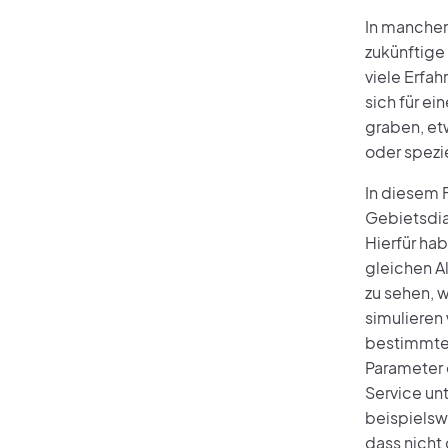
In manchen
zukünftige
viele Erfa
sich für e
graben, et
oder spezie
In diesem F
Gebietsdia
Hierfür hab
gleichen A
zu sehen, w
simulieren 
bestimmten
Parameter e
Service un
beispielsw
dass nicht