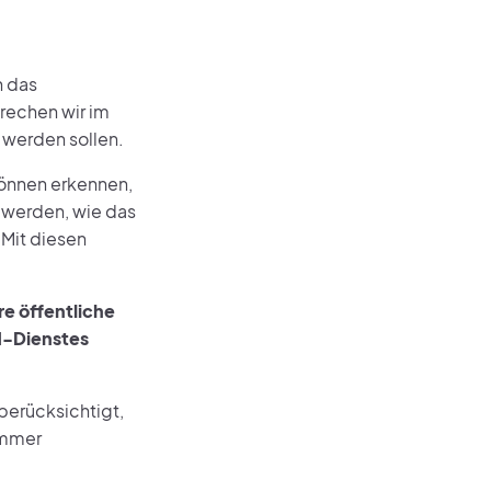
h das
rechen wir im
werden sollen.
können erkennen,
t werden, wie das
 Mit diesen
re öffentliche
d-Dienstes
erücksichtigt,
immer