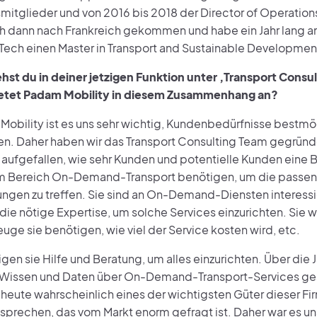
itglieder und von 2016 bis 2018 der Director of Operations
ch dann nach Frankreich gekommen und habe ein Jahr lang a
sTech einen Master in Transport and Sustainable Developme
hst du in deiner jetzigen Funktion unter ‚Transport Consu
ietet Padam Mobility in diesem Zusammenhang an?
Mobility ist es uns sehr wichtig, Kundenbedürfnisse bestmö
n. Daher haben wir das Transport Consulting Team gegründe
aufgefallen, wie sehr Kunden und potentielle Kunden eine 
im Bereich On-Demand-Transport benötigen, um die passe
ngen zu treffen. Sie sind an On-Demand-Diensten interessie
 die nötige Expertise, um solche Services einzurichten. Sie w
euge sie benötigen, wie viel der Service kosten wird, etc.
gen sie Hilfe und Beratung, um alles einzurichten. Über die 
 Wissen und Daten über On-Demand-Transport-Services ge
 heute wahrscheinlich eines der wichtigsten Güter dieser Fi
sprechen, das vom Markt enorm gefragt ist. Daher war es uns