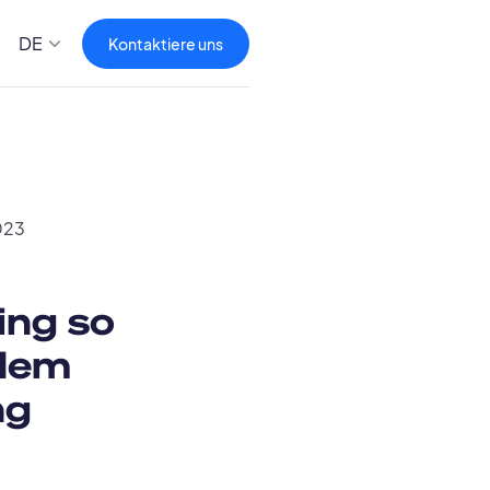
DE
Kontaktiere uns
023
ing so
 dem
ng