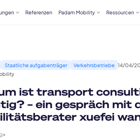
sungen
Referenzen
Padam Mobility
Ressourcen
Staatliche aufgabenträger
Verkehrsbetriebe
14
/
04
/
2
bility
m ist transport consult
tig? – ein gespräch mit
litätsberater xuefei wa
g
>