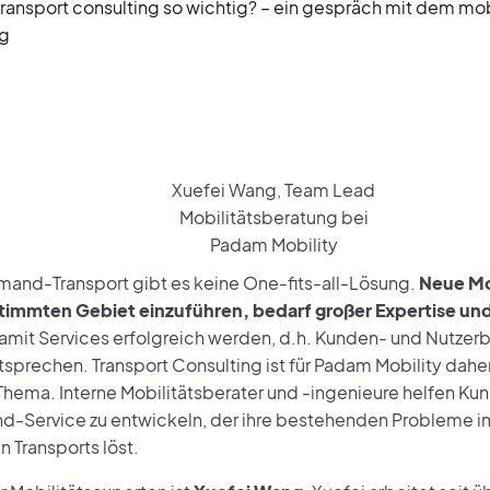
transport consulting so wichtig? – ein gespräch mit dem mob
ng
Xuefei Wang, Team Lead
Mobilitätsberatung bei
Padam Mobility
and-Transport gibt es keine One-fits-all-Lösung.
Neue Mob
immten Gebiet einzuführen, bedarf großer Expertise un
damit Services erfolgreich werden, d.h. Kunden- und Nutzer
sprechen. Transport Consulting ist für Padam Mobility daher
Thema. Interne Mobilitätsberater und -ingenieure helfen Ku
Service zu entwickeln, der ihre bestehenden Probleme i
n Transports löst.