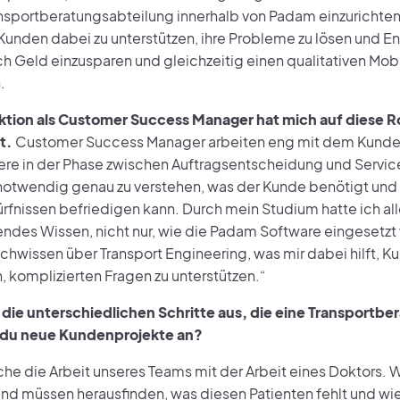
nsportberatungsabteilung innerhalb von Padam einzurichten.
 Kunden dabei zu unterstützen, ihre Probleme zu lösen und 
ch Geld einzusparen und gleichzeitig einen qualitativen Mobi
.
tion als Customer Success Manager hat mich auf diese Ro
t.
Customer Success Manager arbeiten eng mit dem Kund
re in der Phase zwischen Auftragsentscheidung und Service
otwendig genau zu verstehen, was der Kunde benötigt und 
rfnissen befriedigen kann. Durch mein Studium hatte ich al
endes Wissen, nicht nur, wie die Padam Software eingesetz
chwissen über Transport Engineering, was mir dabei hilft, K
 komplizierten Fragen zu unterstützen.“
die unterschiedlichen Schritte aus, die eine Transportb
 du neue Kundenprojekte an?
che die Arbeit unseres Teams mit der Arbeit eines Doktors. 
und müssen herausfinden, was diesen Patienten fehlt und wie