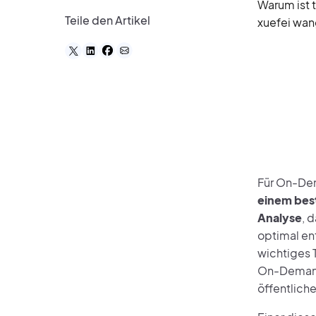
Warum ist 
Teile den Artikel
xuefei wa
Für On-Dem
einem best
Analyse
, 
optimal ent
wichtiges 
On-Demand-
öffentliche