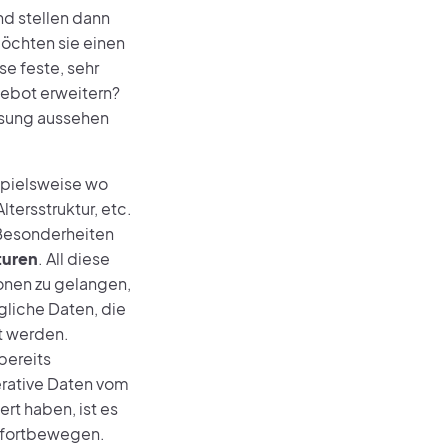
nd stellen dann
öchten sie einen
e feste, sehr
gebot erweitern?
ösung aussehen
spielsweise wo
ltersstruktur, etc.
 Besonderheiten
turen
. All diese
nen zu gelangen,
gliche Daten, die
lt werden.
bereits
rative Daten vom
rt haben, ist es
 fortbewegen.