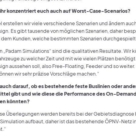
 ihr konzentriert euch auch auf Worst-Case-Scenarios?
l erstellen wir viele verschiedene Szenarien und ändern auc
ign. Es gibt tausende von möglichen Szenarien, daher besp
t dem Kunden, welche bestimmten Szenarien durchgespielt 
n „Padam Simulations“ sind die qualitativen Resultate. Wir 
ahrzeuge zu welcher Zeit und mit wie vielen Plätzen benötig
gn aussehen soll, also Free-Floating, Feeder und so weiter.
nnen wir sehr präzise Vorschläge machen.“
 auch darauf, ob es bestehende feste Buslinien oder ande
ittel gibt und wie diese die Performance des On-Deman
sen könnten?
se Überlegungen werden bereits bei der Gebietsdiagnose b
 Simulation aufbaut, daher ist das bestehende ÖPNV-Netz 
t.“