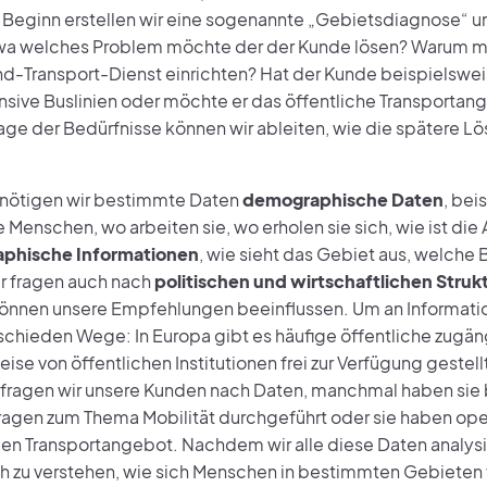
 Beginn erstellen wir eine sogenannte „Gebietsdiagnose“ u
wa welches Problem möchte der der Kunde lösen? Warum m
Transport-Dienst einrichten? Hat der Kunde beispielsweis
nsive Buslinien oder möchte er das öffentliche Transportan
age der Bedürfnisse können wir ableiten, wie die spätere L
nötigen wir bestimmte Daten
demographische Daten
, bei
Menschen, wo arbeiten sie, wo erholen sie sich, wie ist die A
aphische Informationen
, wie sieht das Gebiet aus, welche
ir fragen auch nach
politischen und wirtschaftlichen Struk
nnen unsere Empfehlungen beeinflussen. Um an Informatio
rschieden Wege: In Europa gibt es häufige öffentliche zugän
ise von öffentlichen Institutionen frei zur Verfügung gestel
ragen wir unsere Kunden nach Daten, manchmal haben sie 
agen zum Thema Mobilität durchgeführt oder sie haben ope
n Transportangebot. Nachdem wir alle diese Daten analysie
h zu verstehen, wie sich Menschen in bestimmten Gebieten