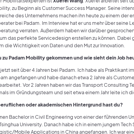
r Mobilitätsexperten ist
Xuefei Wang
. Xuefei arbeitet seit ü
lity, zu Beginn als Customer Success Manager. Seine intens
Bereiche des Unternehmens machen ihn heute zu einem der e
erater bei Padam. Im Interview hat er uns mehr über seine L
beratung verraten. Außerdem haben wir darüber gesprochen
, um das perfekte Servicedesign erstellen zu können. Dabei g
 die Wichtigkeit von Daten und den Mut zur Innovation.
u zu Padam Mobility gekommen und wie sieht dein Job he
 jetzt seit über 4 Jahren bei Padam. Ich habe als Praktikant 
am angefangen und habe danach etwa 2 Jahre als Custome
arbeitet. Vor 2 Jahren haben wir das Transport Consulting 
mals im Gründungsteam und seit etwa einem Jahr leite ich d
eruflichen oder akademischen Hintergrund hast du?
nen Bachelor in Civil Engineering von einer der führenden Uni
 Tsinghua University. Danach habe ich in einem jungem Tech 
gistic/Mobile Applications in China angefangen. Ich war ein