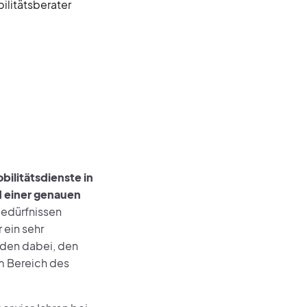
ilitätsberater
ilitätsdienste in
d einer genauen
bedürfnissen
 ein sehr
nden dabei, den
m Bereich des