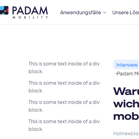
Anwendungsfälle
Unsere Lö
This is some text inside of a div
Interview
block.
Padam Mo
This is some text inside of a div
Waru
block.
wich
This is some text inside of a div
block.
mobi
This is some text inside of a div
block.
Home
>
blo