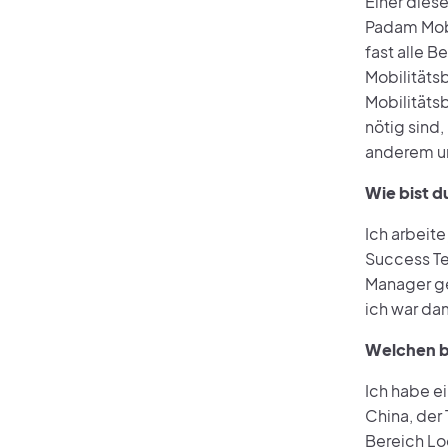
Einer diese
Padam Mobi
fast alle 
Mobilitätsb
Mobilitäts
nötig sind
anderem um
Wie bist d
Ich arbeite
Success Te
Manager ge
ich war da
Welchen b
Ich habe ei
China, der
Bereich Lo