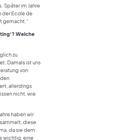
. Später im Jahre
n der Ecole de
nt gemacht.“
lting‘? Welche
glich zu
t. Damals ist uns
Beratung von
nden
rt, allerdings
issen nicht, wie
Jahre haben wir
sammelt, diese
rma, da sie dem
 wichtig, eine