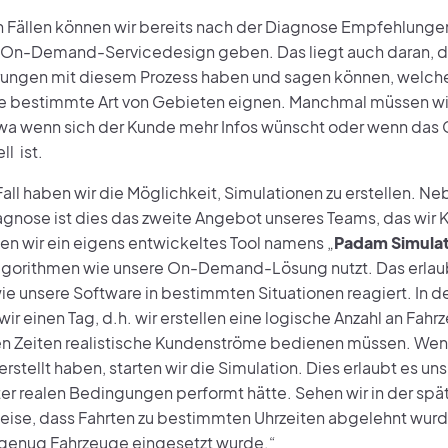
 Fällen können wir bereits nach der Diagnose Empfehlungen
 On-Demand-Servicedesign geben. Das liegt auch daran, da
hrungen mit diesem Prozess haben und sagen können, welch
ine bestimmte Art von Gebieten eignen. Manchmal müssen wir 
wa wenn sich der Kunde mehr Infos wünscht oder wenn das 
ll ist.
all haben wir die Möglichkeit, Simulationen zu erstellen. Ne
gnose ist dies das zweite Angebot unseres Teams, das wir 
en wir ein eigens entwickeltes Tool namens „
Padam Simulat
lgorithmen wie unsere On-Demand-Lösung nutzt. Das erlaub
ie unsere Software in bestimmten Situationen reagiert. In d
wir einen Tag, d.h. wir erstellen eine logische Anzahl an Fahr
 Zeiten realistische Kundenströme bedienen müssen. Wenn
rstellt haben, starten wir die Simulation. Dies erlaubt es uns
ter realen Bedingungen performt hätte. Sehen wir in der sp
eise, dass Fahrten zu bestimmten Uhrzeiten abgelehnt wurde
 genug Fahrzeuge eingesetzt wurde.“