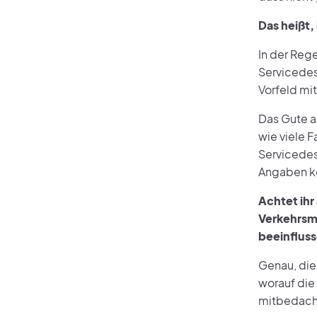
Das heißt,
In der Rege
Servicedes
Vorfeld mi
Das Gute a
wie viele F
Servicedesi
Angaben kö
Achtet ihr
Verkehrsm
beeinflus
Genau, die
worauf die
mitbedach