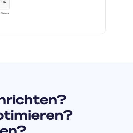
nrichten?
ptimieren?
zen?