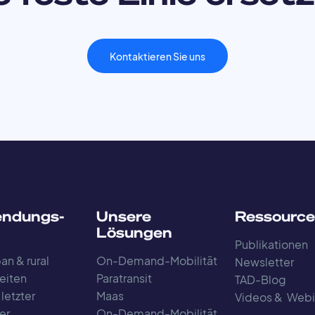
Kontaktieren Sie uns
ndungs-
Unsere
Ressourc
Lösungen
Publikationen
an & rural
On-Demand-Mobilität
Newsletter
eiten
Paratransit
TAD-Blog
 letzter
Maas
Videos & Webi
er
On-Demand-Mobilität