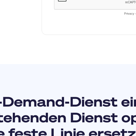
-Demand-Dienst ei
tehenden Dienst o
e feste Linie erset