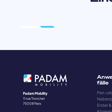
Anwe
fälle
Peri-urb
Padam Mobility
Nebenz
11 rue Tronchet
75008 Paris
Erster &
Kilomet