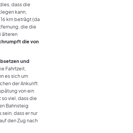
ies, dass die
klegen kann,
 16 km beträgt (da
fernung, die die
 älteren
chrumpft die von
absetzen und
ie Fahrtzeit,
n es sich um
schen der Ankunft
rspätung von ein
so viel, dass die
ten Bahnsteig
sein, dass er nur
auf den Zug nach