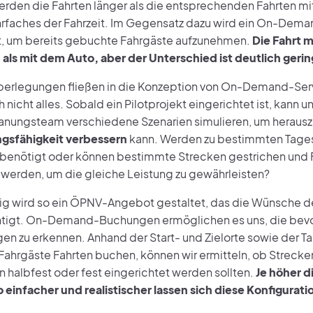
rden die Fahrten länger als die entsprechenden Fahrten mi
rfaches der Fahrzeit. Im Gegensatz dazu wird ein On-Dema
, um bereits gebuchte Fahrgäste aufzunehmen.
Die Fahrt m
n als mit dem Auto, aber der Unterschied ist deutlich gerin
Überlegungen fließen in die Konzeption von On-Demand-Serv
h nicht alles. Sobald ein Pilotprojekt eingerichtet ist, kann u
anungsteam verschiedene Szenarien simulieren, um herausz
gsfähigkeit verbessern
kann. Werden zu bestimmten Tage
benötigt oder können bestimmte Strecken gestrichen und 
t werden, um die gleiche Leistung zu gewährleisten?
tig wird so ein ÖPNV-Angebot gestaltet, das die Wünsche d
htigt. On-Demand-Buchungen ermöglichen es uns, die bev
en zu erkennen. Anhand der Start- und Zielorte sowie der Ta
Fahrgäste Fahrten buchen, können wir ermitteln, ob Streck
n halbfest oder fest eingerichtet werden sollten.
Je höher d
o einfacher und realistischer lassen sich diese Konfigura