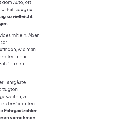
t dem Auto, oft
nd-Fahrzeug nur
ag so vielleicht
ger.
ices mit ein. Aber
nser
ufinden, wie man
szeiten mehr
Fahrten neu
er Fahrgäste
orzugten
geszeiten, zu
en zu bestimmten
ie Fahrgastzahlen
tionen vornehmen
.