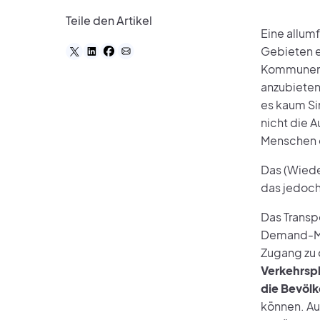
Teile den Artikel
Eine allumf
Gebieten e
Kommunen is
anzubieten
es kaum Si
nicht die A
Menschen o
Das (Wied
das jedoch
Das Transp
Demand-Mob
Zugang zu ö
Verkehrsp
die Bevöl
können. Au