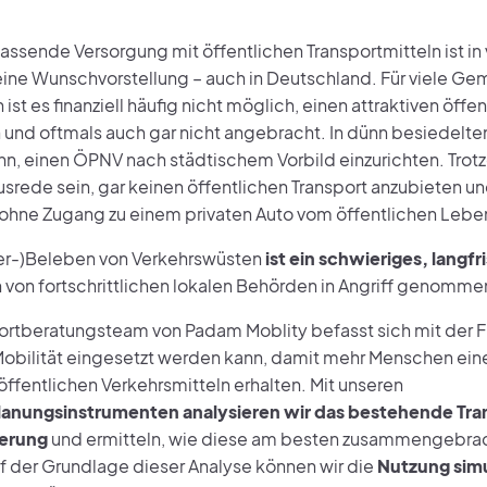
assende Versorgung mit öffentlichen Transportmitteln ist in 
ine Wunschvorstellung – auch in Deutschland. Für viele G
t es finanziell häufig nicht möglich, einen attraktiven öffe
 und oftmals auch gar nicht angebracht. In dünn besiedelt
nn, einen ÖPNV nach städtischem Vorbild einzurichten. Trot
usrede sein, gar keinen öffentlichen Transport anzubieten u
hne Zugang zu einem privaten Auto vom öffentlichen Lebe
er-)Beleben von Verkehrswüsten
ist ein schwieriges, langfr
 von fortschrittlichen lokalen Behörden in Angriff genomme
ortberatungsteam von Padam Moblity befasst sich mit der F
ilität eingesetzt werden kann, damit mehr Menschen ein
ffentlichen Verkehrsmitteln erhalten. Mit unseren
lanungsinstrumenten analysieren wir das bestehende Tra
kerung
und ermitteln, wie diese am besten zusammengebra
f der Grundlage dieser Analyse können wir die
Nutzung simu