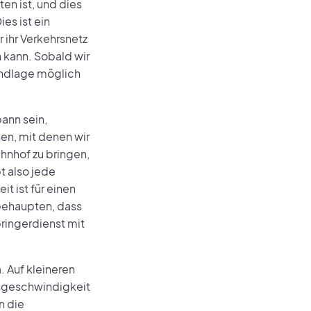
n ist, und dies
es ist ein
ihr Verkehrsnetz
 kann. Sobald wir
undlage möglich
ann sein,
en, mit denen wir
ahnhof zu bringen,
t also jede
t ist für einen
behaupten, dass
bringerdienst mit
h
. Auf kleineren
tsgeschwindigkeit
n die