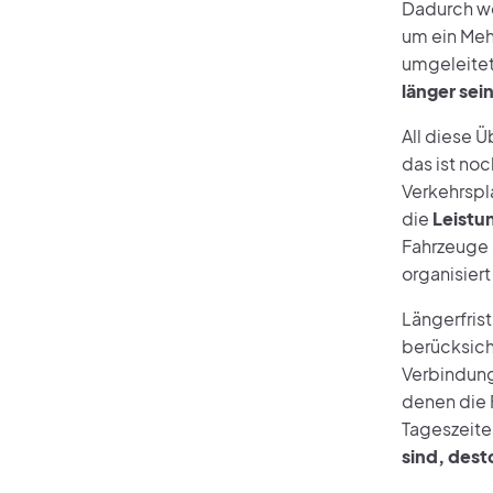
Dadurch we
um ein Meh
umgeleitet
länger sei
All diese 
das ist noc
Verkehrspl
die
Leistun
Fahrzeuge 
organisier
Längerfris
berücksic
Verbindung
denen die 
Tageszeite
sind, dest