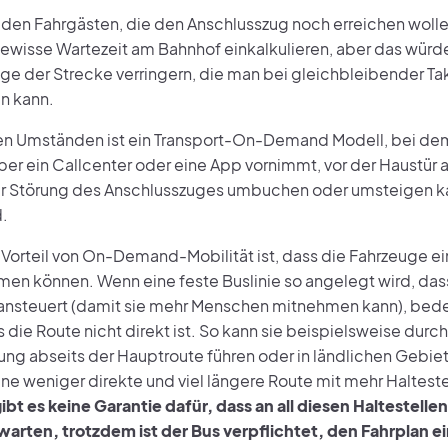
t den Fahrgästen, die den Anschlusszug noch erreichen woll
ewisse Wartezeit am Bahnhof einkalkulieren, aber das würd
e der Strecke verringern, die man bei gleichbleibender Ta
n kann.
en Umständen ist ein Transport-On-Demand Modell, bei de
er ein Callcenter oder eine App vornimmt, vor der Haustür 
ner Störung des Anschlusszuges umbuchen oder umsteigen ka
.
r Vorteil von On-Demand-Mobilität ist, dass die Fahrzeuge e
en können. Wenn eine feste Buslinie so angelegt wird, das
ansteuert (damit sie mehr Menschen mitnehmen kann), bedeu
 die Route nicht direkt ist. So kann sie beispielsweise durch
ng abseits der Hauptroute führen oder in ländlichen Gebiet
ne weniger direkte und viel längere Route mit mehr Halteste
gibt es keine Garantie dafür, dass an all diesen Haltestell
warten, trotzdem ist der Bus verpflichtet, den Fahrplan e