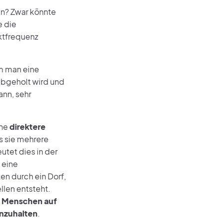
en? Zwar könnte
e die
ktfrequenz
m man eine
abgeholt wird und
nn, sehr
ine
direktere
s sie mehrere
tet dies in der
 eine
en durch ein Dorf,
llen entsteht.
en Menschen auf
inzuhalten
.