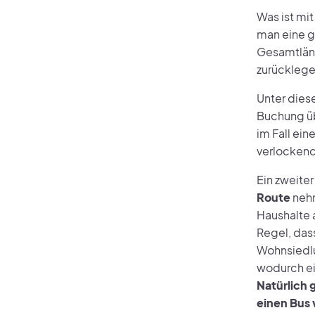
Was ist mi
man eine g
Gesamtläng
zurücklege
Unter dies
Buchung üb
im Fall ei
verlockend
Ein zweite
Route
nehm
Haushalte 
Regel, dass
Wohnsiedlu
wodurch ei
Natürlich 
einen Bus 