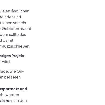
vielen ländlichen
emeinden und
ntlichen Verkehr
en Gebieten macht
zdem sollte das
nd damit
n auszuschließen.
istiges Projekt
,
n wird.
rage, wie On-
en besseren
nsportnetz und
cht werden
lieren
, um den