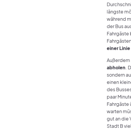
Durchschni
längste mö
während ma
der Bus au
Fahrgäste b
Fahrgästen 
einer Lini
Außerdem s
abholen
. 
sondern au
einen klein
des Busses 
paar Minute
Fahrgäste 
warten müs
gut an die
Stadt B vi