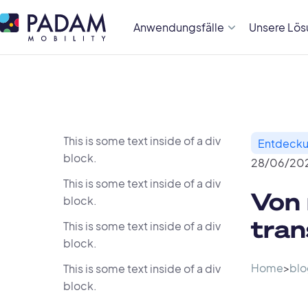
Anwendungsfälle
Unsere Lö
This is some text inside of a div
Entdeck
block.
28
/
06
/
20
This is some text inside of a div
Von 
block.
tra
This is some text inside of a div
block.
Home
>
blo
This is some text inside of a div
block.