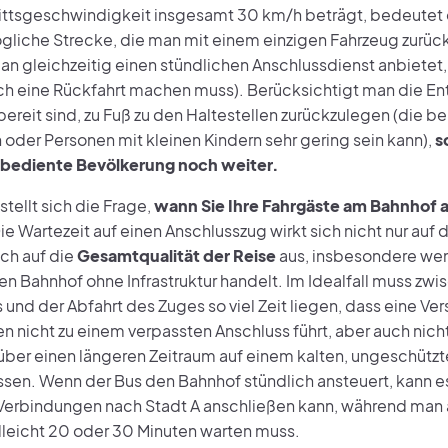
ttsgeschwindigkeit insgesamt 30 km/h beträgt, bedeutet d
gliche Strecke, die man mit einem einzigen Fahrzeug zurüc
n gleichzeitig einen stündlichen Anschlussdienst anbietet,
ch eine Rückfahrt machen muss). Berücksichtigt man die Ent
ereit sind, zu Fuß zu den Haltestellen zurückzulegen (die bei
oder Personen mit kleinen Kindern sehr gering sein kann),
s
e bediente Bevölkerung noch weiter.
tellt sich die Frage,
wann Sie Ihre Fahrgäste am Bahnhof 
Die Wartezeit auf einen Anschlusszug wirkt sich nicht nur auf d
ch auf die
Gesamtqualität der Reise
aus, insbesondere wen
en Bahnhof ohne Infrastruktur handelt. Im Idealfall muss zwi
und der Abfahrt des Zuges so viel Zeit liegen, dass eine Ve
n nicht zu einem verpassten Anschluss führt, aber auch nicht 
über einen längeren Zeitraum auf einem kalten, ungeschütz
sen. Wenn der Bus den Bahnhof stündlich ansteuert, kann es 
 Verbindungen nach Stadt A anschließen kann, während man 
elleicht 20 oder 30 Minuten warten muss.