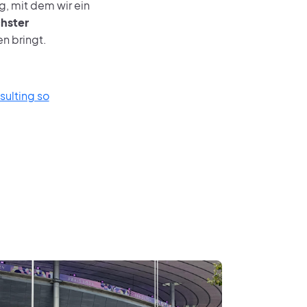
, mit dem wir ein
chster
n bringt.
sulting so