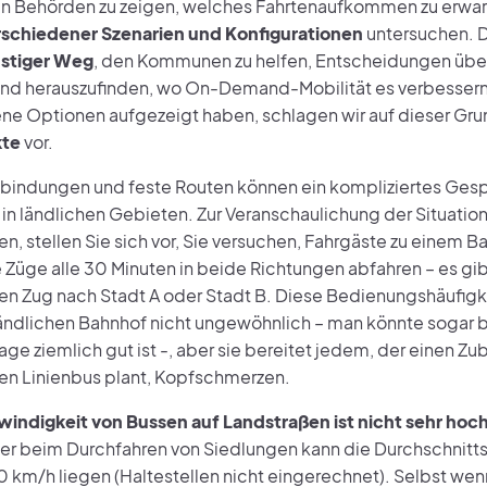
n Behörden zu zeigen, welches Fahrtenaufkommen zu erwarte
rschiedener Szenarien und Konfigurationen
untersuchen. Di
stiger Weg
, den Kommunen zu helfen, Entscheidungen über 
 und herauszufinden, wo On-Demand-Mobilität es verbessern
ne Optionen aufgezeigt haben, schlagen wir auf dieser Gr
kte
vor.
bindungen und feste Routen können ein kompliziertes Gesp
in ländlichen Gebieten. Zur Veranschaulichung der Situation
n, stellen Sie sich vor, Sie versuchen, Fahrgäste zu einem B
 Züge alle 30 Minuten in beide Richtungen abfahren – es gib
en Zug nach Stadt A oder Stadt B. Diese Bedienungshäufigkei
ländlichen Bahnhof nicht ungewöhnlich – man könnte sogar 
age ziemlich gut ist -, aber sie bereitet jedem, der einen Zu
en Linienbus plant, Kopfschmerzen.
indigkeit von Bussen auf Landstraßen ist nicht sehr hoc
er beim Durchfahren von Siedlungen kann die Durchschnit
0 km/h liegen (Haltestellen nicht eingerechnet). Selbst wen