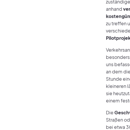
zuständige
anhand
ve
kostengün
zu treffen
verschiede
Pilotproje
Verkehrsan
besonders 
uns befasse
an dem die
Stunde ein
kleineren 
sie heutzut
einem fest
Die
Geschw
Straßen od
bei etwa 3