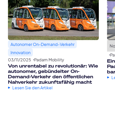
Autonomer On-Demand-Verkehr
No
Innovation
Pa
03
/
11
/
2025
Padam Mobility
Ei
Von unrentabel zu revolutionär: Wie
Pad
autonomer, gebündelter On-
ba
Demand-Verkehr den öffentlichen
L
Nahverkehr zukunftsfähig macht
Lesen Sie den Artikel