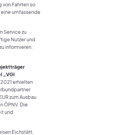
 von Fahrten so
um eine umfassende
n Service zu
tige Nutzer und
zu informieren.
ojektträger
el „VGI
2021 erhielten
erbundpartner
 EUR zum Ausbau
en ÖPNV. Die
it und
sen Eichstätt,