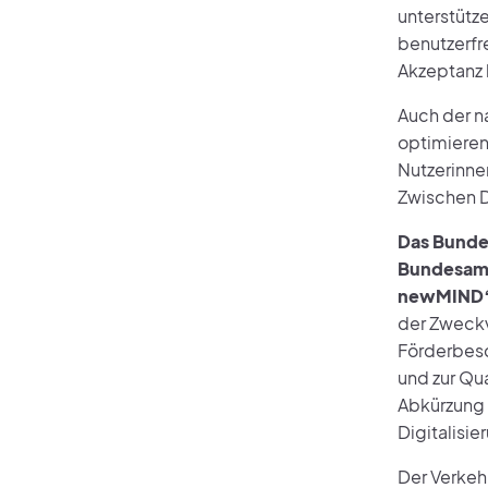
unterstütz
benutzerfre
Akzeptanz b
Auch der na
optimieren
Nutzerinnen
Zwischen D
Das Bundes
Bundesamt 
newMIND“ 
der Zweckv
Förderbesc
und zur Qu
Abkürzung 
Digitalisie
Der Verkeh