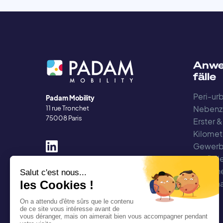
Anwe
fälle
Peri-urb
Padam Mobility
Nebenz
11 rue Tronchet
75008 Paris
Erster &
Kilomet
Gewerb
beförde
Arbeit
Regiona