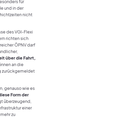
esonders für
e und in der
hichtzeiten nicht
sse des VGI-Flexi
rn richten sich
reicher ÖPNV darf
ndlicher,
eit über die Fahrt,
nnen an die
ng zurückgemeldet
n, genauso wie es
diese Form der
igt überzeugend,
rastruktur einer
elmehr zu