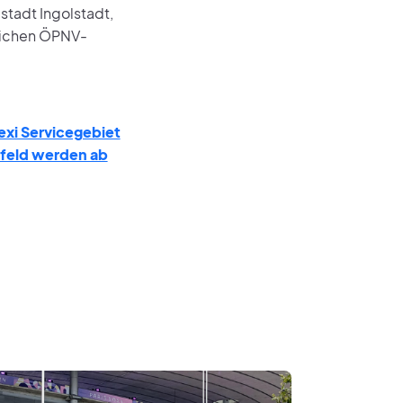
tadt Ingolstadt,
tlichen ÖPNV-
exi Servicegebiet
sfeld werden ab