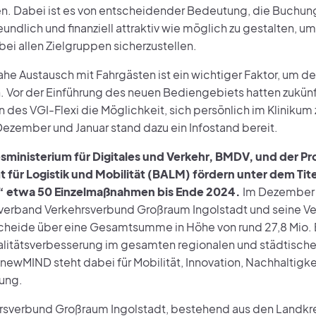
en. Dabei ist es von entscheidender Bedeutung, die Buchung
undlich und finanziell attraktiv wie möglich zu gestalten, 
ei allen Zielgruppen sicherzustellen.
he Austausch mit Fahrgästen ist ein wichtiger Faktor, um de
. Vor der Einführung des neuen Bediengebiets hatten zukünf
 des VGI-Flexi die Möglichkeit, sich persönlich im Klinikum 
ezember und Januar stand dazu ein Infostand bereit.
ministerium für Digitales und Verkehr, BMDV, und der Pr
für Logistik und Mobilität (BALM) fördern unter dem Tit
etwa 50 Einzelmaßnahmen bis Ende 2024.
Im Dezember 
erband Verkehrsverbund Großraum Ingolstadt und seine V
heide über eine Gesamtsumme in Höhe von rund 27,8 Mio.
alitätsverbesserung im gesamten regionalen und städtisch
newMIND steht dabei für Mobilität, Innovation, Nachhaltigke
rung.
rsverbund Großraum Ingolstadt, bestehend aus den Landkrei