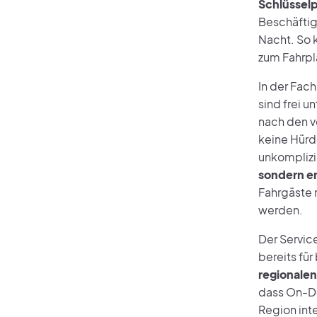
Schlüsselp
Beschäftig
Nacht. So k
zum Fahrpl
In der Fach
sind frei u
nach den v
keine Hürde
unkomplizi
sondern e
Fahrgäste 
werden.
Der Servic
bereits fü
regionalen
dass On-De
Region inte