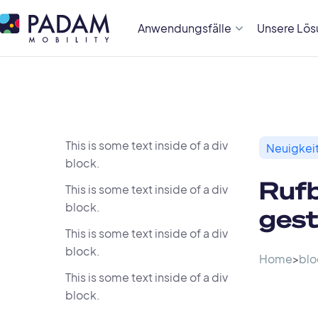
Anwendungsfälle
Unsere Lö
This is some text inside of a div
Neuigkeit
block.
Rufb
This is some text inside of a div
block.
gest
This is some text inside of a div
block.
Home
>
blo
This is some text inside of a div
block.