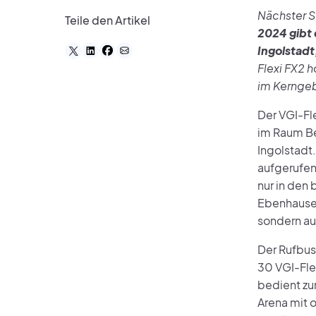
Nächster S
Teile den Artikel
2024 gibt
Ingolstadt
Flexi FX2 h
im Kerngeb
Der VGI-Fl
im Raum Be
Ingolstadt
aufgerufen 
nur in den
Ebenhausen
sondern au
Der Rufbus
30 VGI-Fle
bedient zu
Arena mit o