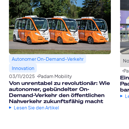
Autonomer On-Demand-Verkehr
No
Innovation
Pa
03
/
11
/
2025
Padam Mobility
Ei
Von unrentabel zu revolutionär: Wie
Pad
autonomer, gebündelter On-
ba
Demand-Verkehr den öffentlichen
L
Nahverkehr zukunftsfähig macht
Lesen Sie den Artikel