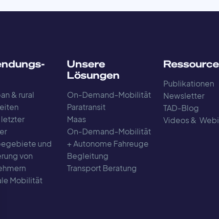
ndungs-
Unsere
Ressourc
Lösungen
Publikationen
an & rural
On-Demand-Mobilität
Newsletter
eiten
Paratransit
TAD-Blog
 letzter
Maas
Videos & Webi
er
On-Demand-Mobilität
egebiete und
+ Autonome Fahreuge
rung von
Begleitung
nehmern
Transport Beratung
le Mobilität