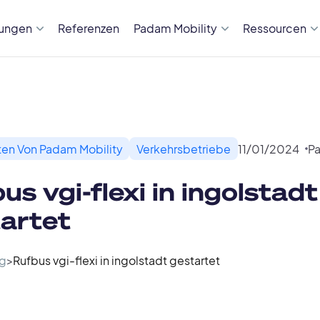
sungen
Referenzen
Padam Mobility
Ressourcen
en Von Padam Mobility
Verkehrsbetriebe
11
/
01
/
2024
Pa
us vgi-flexi in ingolstadt
artet
g
>
Rufbus vgi-flexi in ingolstadt gestartet