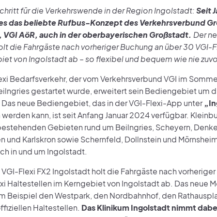
chritt für die Verkehrswende in der Region Ingolstadt:
Seit 
 es das beliebte Rufbus-Konzept des Verkehrsverbund G
, VGI AöR, auch in der oberbayerischen Großstadt.
Der ne
olt die Fahrgäste nach vorheriger Buchung an über 30 VGI-Fl
iet von Ingolstadt ab – so flexibel und bequem wie nie zuvo
exi Bedarfsverkehr, der vom Verkehrsverbund VGI im Somm
ilngries gestartet wurde, erweitert sein Bediengebiet um d
. Das neue Bediengebiet, das in der VGI-Flexi-App unter
„In
werden kann, ist seit Anfang Januar 2024 verfügbar. Kleinbu
 bestehenden Gebieten rund um Beilngries, Scheyern, Denke
 und Karlskron sowie Schernfeld, Dollnstein und Mörnshei
ch in und um Ingolstadt.
 VGI-Flexi FX2 Ingolstadt holt die Fahrgäste nach vorherige
xi Haltestellen im Kerngebiet von Ingolstadt ab. Das neue 
m Beispiel den Westpark, den Nordbahnhof, den Rathausplat
ffiziellen Haltestellen.
Das Klinikum Ingolstadt nimmt dabe