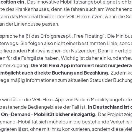
osition ein.
Das innovative Mobilitätsangebot eignet sich b
te des Krankenhauses, denn sie fahren auch am Wochenend
ann das Personal flexibel den VGI-Flexi nutzen, wenn die Sc
an der Linienbusse passen.
sprache heißt das Erfolgsrezept „Free Floating“: Die Minibu
nterwegs. Sie folgen also nicht einer bestimmten Linie, sonde
orliegenden Fahrtwünschen der Nutzenden. Denn ein erfolg
n für die Fahrgäste haben. Wichtig ist daher ein kundenfreu
erter Zugang:
Die VGI Flexi App informiert nicht nur jederz
rmöglicht auch direkte Buchung und Bezahlung.
Zudem kö
regelmäßig Informationen zum aktuellen Status der Buchu
e wird über die VGI-Flexi-App von Padam Mobility angebote
r bestehende Bediengebiete der Fall ist.
In Deutschland ist 
 On-Demand-Mobilität bisher einzigartig.
Das Projekt ze
mand-Mobilität sich mühelos in die bestehende Verkehrsinf
grieren lässt, ohne mit ihr zu konkurrieren, sondern diese vi