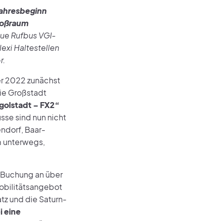
Jahresbeginn
roßraum
ue Rufbus VGI-
exi Haltestellen
r.
er 2022 zunächst
ie Großstadt
golstadt – FX2“
sse sind nun nicht
ndorf, Baar-
m unterwegs,
r Buchung an über
Mobilitätsangebot
z und die Saturn-
i eine