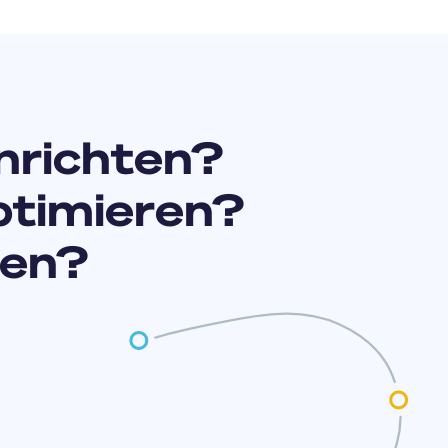
nrichten?
ptimieren?
zen?