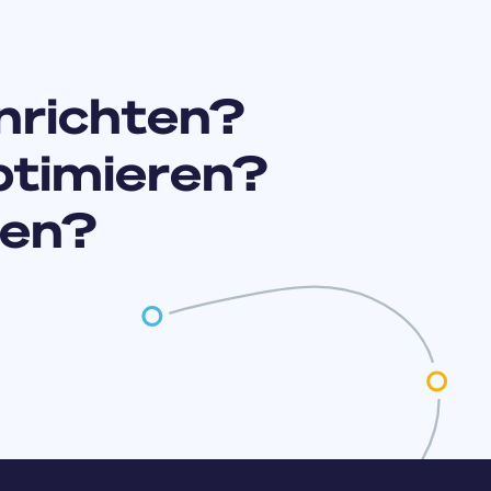
nrichten?
ptimieren?
zen?