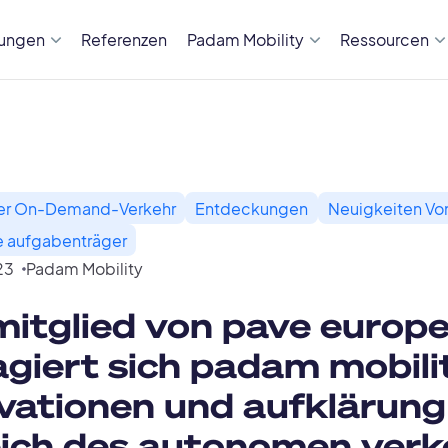
sungen
Referenzen
Padam Mobility
Ressourcen
er On-Demand-Verkehr
Entdeckungen
Neuigkeiten Vo
e aufgabenträger
23
Padam Mobility
mitglied von pave europ
giert sich padam mobili
vationen und aufklärung
ich des autonomen verk