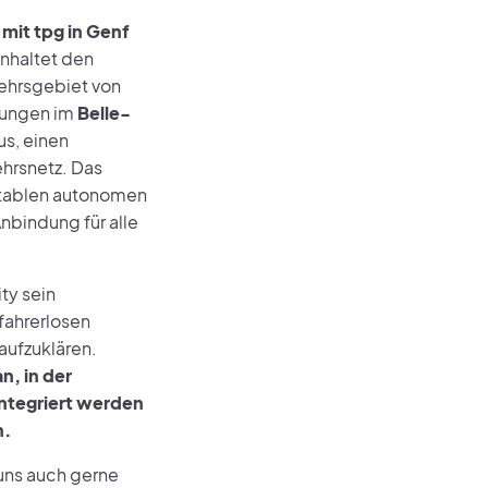
mit tpg in Genf
nhaltet den
kehrsgebiet von
tungen im
Belle-
us, einen
ehrsnetz. Das
ortablen autonomen
nbindung für alle
ty sein
fahrerlosen
aufzuklären.
, in der
integriert werden
n.
 uns auch gerne