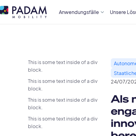
Anwendungsfälle
Unsere Lö
This is some text inside of a div
Autonom
block.
Staatlich
This is some text inside of a div
24
/
07
/
20
block.
Als 
This is some text inside of a div
block.
enga
This is some text inside of a div
inno
block.
bere