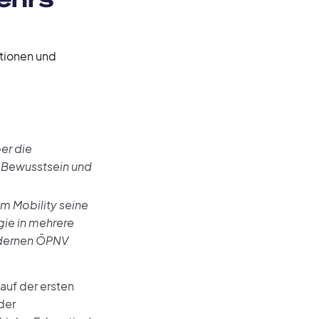
ationen und
er die
s Bewusstsein und
am Mobility seine
e in mehrere
odernen ÖPNV
uf der ersten
der