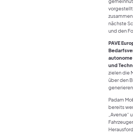
gemeinnütz
vorgestell
zusammenka
nächste Sc
und den Fo
PAVE Europ
Bedarfsver
autonome F
und Techn
zielen die
über den B
generieren
Padam Mobi
bereits we
„Avenue“ u
Fahrzeugen
Herausford