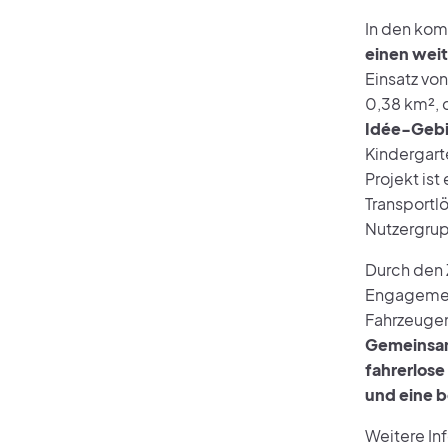
In den ko
einen weit
Einsatz vo
0,38 km², 
Idée-Gebi
Kindergarte
Projekt is
Transportlö
Nutzergrup
Durch den 
Engagement,
Fahrzeugen
Gemeinsam 
fahrerlose
und eine b
Weitere In