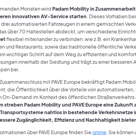
mmenden Monaten wird
Padam Mobility in Zusammenarbeit 
eren innovativen AV-Service starten
. Dieses Vorhaben bei
n drei automatisierten Fahrzeugen in einem gemischten Ver
das über 70 Haltestellen abdeckt, um verschiedene Einrich
et
flexibel miteinander zu verbinden, wie z.B. ein Krankenha
n und Restaurants, sowie das traditionelle öffentliche Verk
t ein wichtiger Schritt auf dem Weg zu effizienten und komf
sungen innerhalb der Siedlung und trägt zu einer besseren A
pen bei.
Zusammenschluss mit PAVE Europe bekräftigt Padam Mobili
 die Öffentlichkeit über die Vorteile von automatisierten, 
 On-Demand im Kontext des öffentlichen Straßenverkehrs 
streben Padam Mobility und PAVE Europe eine Zukunft an
 Transportsysteme nahtlos in bestehende Verkehrsnetze 
essere Zugänglichkeit, Effizienz und Nachhaltigkeit biete
formationen über PAVE Europe finden Sie
online
, Sie können