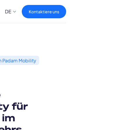
DE
Kontaktiere uns
n Padam Mobility
e
ty für
 im
ehrs