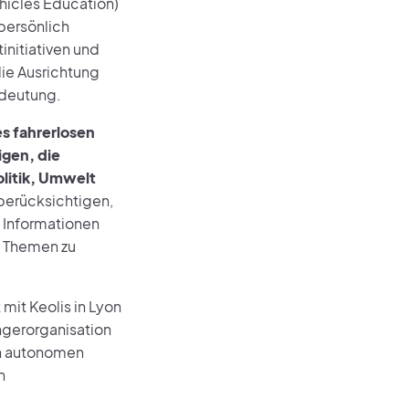
hicles Education)
persönlich
nitiativen und
die Ausrichtung
edeutung.
es fahrerlosen
igen, die
litik, Umwelt
berücksichtigen,
 Informationen
 Themen zu
mit Keolis in Lyon
gerorganisation
on autonomen
n