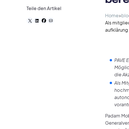
Teile den Artikel
Home
>
blo
Als mitgli
aufklärung
PAVE E
Möglic
die Ak
Als Mi
hochm
autono
vorant
Padam Mobi
Generalvers