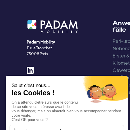
Anwe
fälle
Peri-urb
Padam Mobility
Nebenz
11 rue Tronchet
75008 Paris
Erster &
Kilomet
Gewerb
beförde
Arbeit
Regiona