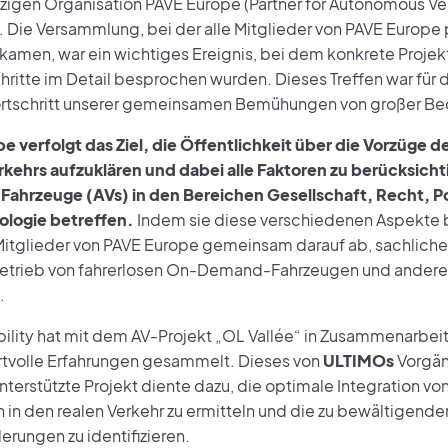
igen Organisation PAVE Europe (Partner for Autonomous Ve
t. Die Versammlung, bei der alle Mitglieder von PAVE Europe 
men, war ein wichtiges Ereignis, bei dem konkrete Projekti
hritte im Detail besprochen wurden. Dieses Treffen war für 
rtschritt unserer gemeinsamen Bemühungen von großer B
e verfolgt das Ziel, die Öffentlichkeit über die Vorzüge d
kehrs aufzuklären und dabei alle Faktoren zu berücksicht
ahrzeuge (AVs) in den Bereichen Gesellschaft, Recht, Po
ologie betreffen.
Indem sie diese verschiedenen Aspekte 
 Mitglieder von PAVE Europe gemeinsam darauf ab, sachliche
etrieb von fahrerlosen On-Demand-Fahrzeugen und andere
.
lity hat mit dem AV-Projekt „OL Vallée“ in Zusammenarbeit 
rtvolle Erfahrungen gesammelt. Dieses von
ULTIMOs
Vorgän
nterstützte Projekt diente dazu, die optimale Integration v
 in den realen Verkehr zu ermitteln und die zu bewältigende
erungen zu identifizieren.