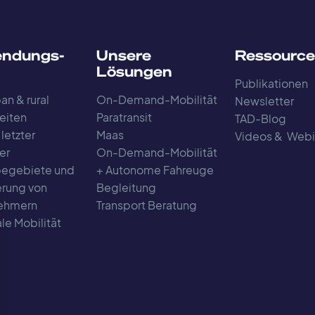
ndungs-
Unsere
Ressourc
Lösungen
Publikationen
an & rural
On-Demand-Mobilität
Newsletter
eiten
Paratransit
TAD-Blog
 letzter
Maas
Videos & Webi
er
On-Demand-Mobilität
egebiete und
+ Autonome Fahreuge
rung von
Begleitung
nehmern
Transport Beratung
le Mobilität