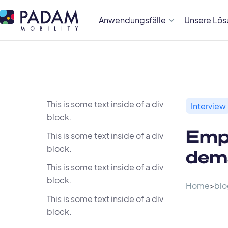
Anwendungsfälle
Unsere Lö
This is some text inside of a div
Interview
block.
Empi
This is some text inside of a div
block.
dema
This is some text inside of a div
block.
Home
>
blo
This is some text inside of a div
block.