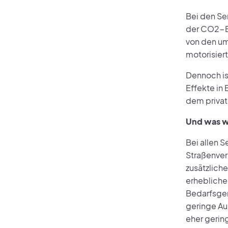
Bei den Ser
der CO2-Em
von den um
motorisier
Dennoch is
Effekte in
dem privat
Und was w
Bei allen S
Straßenver
zusätzlich
erheblicher
Bedarfsgem
geringe Au
eher gerin