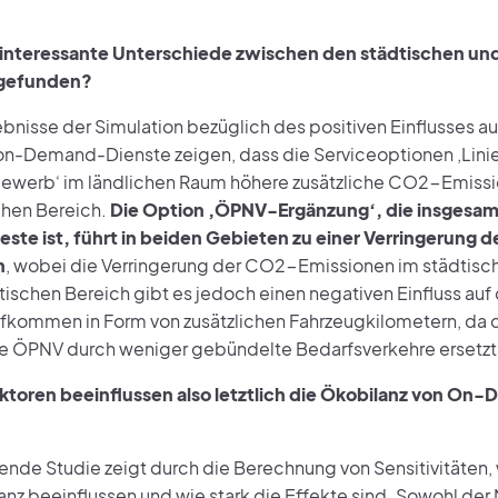
interessante Unterschiede zwischen den städtischen und
gefunden?
ebnisse der Simulation bezüglich des positiven Einflusses a
 on-Demand-Dienste zeigen, dass die Serviceoptionen ‚Linien
ewerb‘ im ländlichen Raum höhere zusätzliche CO2-Emissi
chen Bereich.
Die Option ‚ÖPNV-Ergänzung‘, die insgesam
teste ist, führt in beiden Gebieten zu einer Verringerung 
n
, wobei die Verringerung der CO2-Emissionen im städtisc
dtischen Bereich gibt es jedoch einen negativen Einfluss auf
fkommen in Form von zusätzlichen Fahrzeugkilometern, da d
 ÖPNV durch weniger gebündelte Bedarfsverkehre ersetzt 
ktoren beeinflussen also letztlich die Ökobilanz von O
gende Studie zeigt durch die Berechnung von Sensitivitäten
nz beeinflussen und wie stark die Effekte sind. Sowohl der M