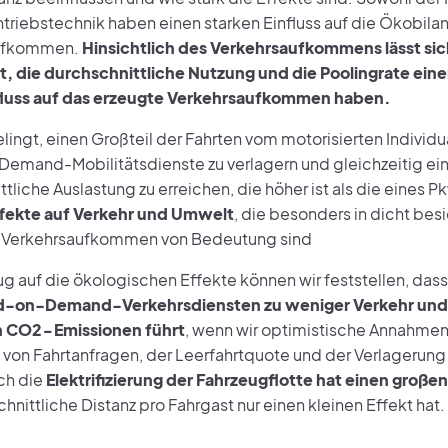
ntriebstechnik haben einen starken Einfluss auf die Ökobila
ufkommen.
Hinsichtlich des Verkehrsaufkommens lässt sic
t, die durchschnittliche Nutzung und die Poolingrate ein
fluss auf das erzeugte Verkehrsaufkommen haben.
ingt, einen Großteil der Fahrten vom motorisierten Individu
emand-Mobilitätsdienste zu verlagern und gleichzeitig ei
tliche Auslastung zu erreichen, die höher ist als die eines P
ffekte auf Verkehr und Umwelt
, die besonders in dicht be
 Verkehrsaufkommen von Bedeutung sind
ug auf die ökologischen Effekte können wir feststellen, das
d-on-Demand-Verkehrsdiensten zu weniger Verkehr und 
n CO2-Emissionen führt
, wenn wir optimistische Annahmen
von Fahrtanfragen, der Leerfahrtquote und der Verlagerung
uch die
Elektrifizierung der Fahrzeugflotte hat einen großen
hnittliche Distanz pro Fahrgast nur einen kleinen Effekt hat.