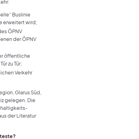
ehr:
elle“ Buslinie
 erweitert wird;
g des ÖPNV
n denen der ÖPNV
er öffentliche
Tür zu Tür;
tlichen Verkehr
egion, Glarus Süd,
iz gelegen. Die
haltigkeits-
s der Literatur
nteste?