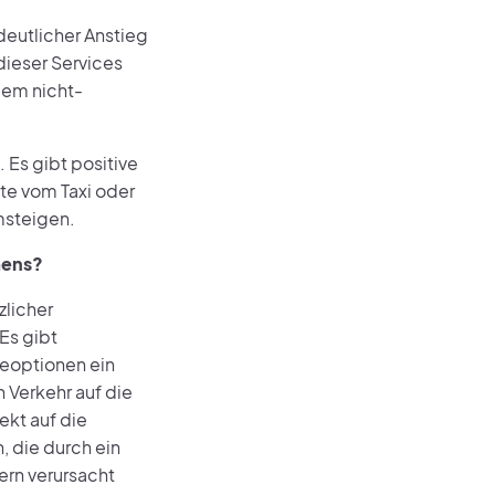
 deutlicher Anstieg
dieser Services
dem nicht-
. Es gibt positive
te vom Taxi oder
msteigen.
mens?
zlicher
Es gibt
ceoptionen ein
 Verkehr auf die
ekt auf die
 die durch ein
ern verursacht