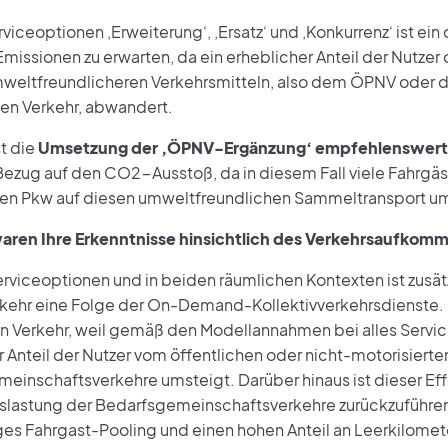
viceoptionen ‚Erweiterung‘, ‚Ersatz‘ und ‚Konkurrenz‘ ist ein
issionen zu erwarten, da ein erheblicher Anteil der Nutzer 
weltfreundlicheren Verkehrsmitteln, also dem ÖPNV oder 
ten Verkehr, abwandert.
t die
Umsetzung der ‚ÖPNV-Ergänzung‘ empfehlenswert
 Bezug auf den CO2-Ausstoß, da in diesem Fall viele Fahrgäs
en Pkw auf diesen umweltfreundlichen Sammeltransport u
aren Ihre Erkenntnisse hinsichtlich des Verkehrsaufkom
erviceoptionen und in beiden räumlichen Kontexten ist zusät
kehr eine Folge der On-Demand-Kollektivverkehrsdienste. 
en Verkehr, weil gemäß den Modellannahmen bei alles Servi
 Anteil der Nutzer vom öffentlichen oder nicht-motorisierten
einschaftsverkehre umsteigt. Darüber hinaus ist dieser Eff
slastung der Bedarfsgemeinschaftsverkehre zurückzuführen,
ges Fahrgast-Pooling und einen hohen Anteil an Leerkilomet