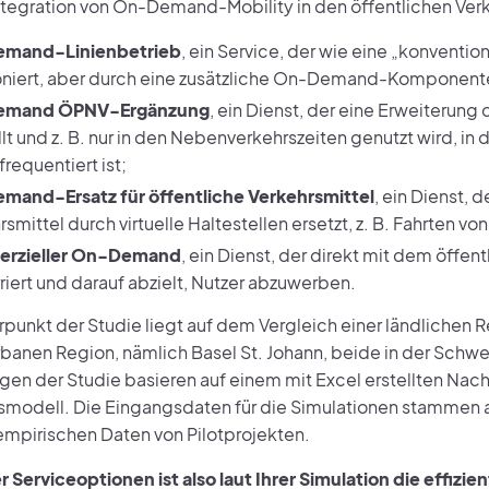
ntegration von On-Demand-Mobility in den öffentlichen Verk
mand-Linienbetrieb
, ein Service, der wie eine „konvention
oniert, aber durch eine zusätzliche On-Demand-Komponente
mand ÖPNV-Ergänzung
, ein Dienst, der eine Erweiterun
llt und z. B. nur in den Nebenverkehrszeiten genutzt wird, i
requentiert ist;
and-Ersatz für öffentliche Verkehrsmittel
, ein Dienst, d
smittel durch virtuelle Haltestellen ersetzt, z. B. Fahrten von 
rzieller On-Demand
, ein Dienst, der direkt mit dem öffen
riert und darauf abzielt, Nutzer abzuwerben.
punkt der Studie liegt auf dem Vergleich einer ländlichen R
urbanen Region, nämlich Basel St. Johann, beide in der Schwe
en der Studie basieren auf einem mit Excel erstellten Nach
smodell. Die Eingangsdaten für die Simulationen stammen au
empirischen Daten von Pilotprojekten.
 Serviceoptionen ist also laut Ihrer Simulation die effizie