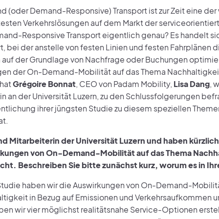
(oder Demand-Responsive) Transport ist zur Zeit eine der
testen Verkehrslösungen auf dem Markt der serviceorientiert
mand-Responsive Transport eigentlich genau? Es handelt si
t, bei der anstelle von festen Linien und festen Fahrplänen 
h auf der Grundlage von Nachfrage oder Buchungen optimie
en der On-Demand-Mobilität auf das Thema Nachhaltigkeit
 hat
Grégoire Bonnat
, CEO von Padam Mobility,
Lisa Dang
, 
in an der Universität Luzern, zu den Schlussfolgerungen befr
entlichung ihrer jüngsten Studie zu diesem speziellen The
t.
sind Mitarbeiterin der Universität Luzern und haben kürzlich
rkungen von On-Demand-Mobilität auf das Thema Nachha
icht. Beschreiben Sie bitte zunächst kurz, worum es in Ihr
 Studie haben wir die Auswirkungen von On-Demand-Mobilit
ltigkeit in Bezug auf Emissionen und Verkehrsaufkommen un
ben wir vier möglichst realitätsnahe Service-Optionen erste