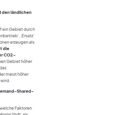
 den ländlichen
uf ein Gebiet durch
betrieb‘, ‚Ersatz‘
onen erzeugen als
t die
der CO2-
hen Gebiet höher
 das
er meist höher
wird.
n-Demand-Shared-
, welche Faktoren
odal Shift, als