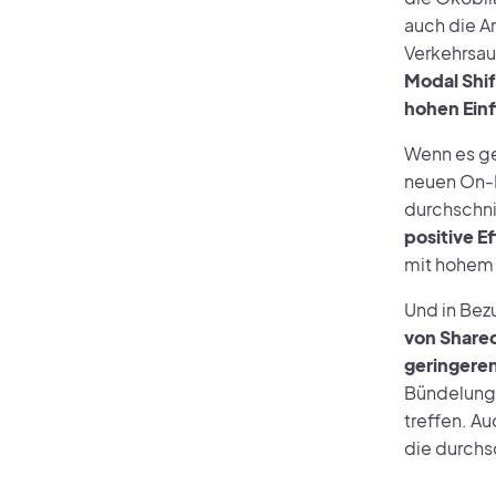
auch die A
Verkehrsa
Modal Shif
hohen Ein
Wenn es gel
neuen On-D
durchschnit
positive E
mit hohem
Und in Bez
von Share
geringere
Bündelung 
treffen. A
die durchsc