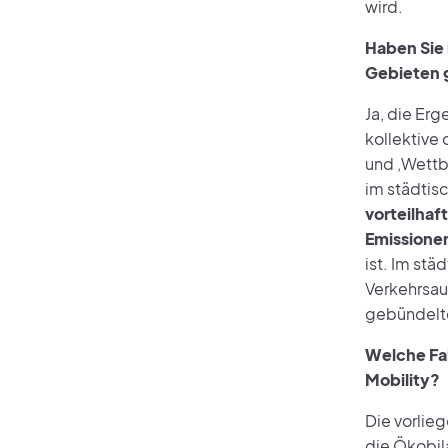
wird.
Haben Sie 
Gebieten 
Ja, die Erg
kollektive
und ‚Wettb
im städtis
vorteilhaf
Emissione
ist. Im stä
Verkehrsau
gebündelte
Welche Fa
Mobility?
Die vorlie
die Ökobila