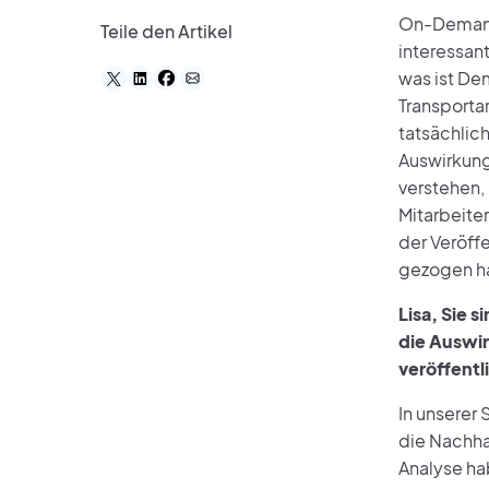
On-Demand 
Teile den Artikel
interessan
was ist De
Transportar
tatsächlic
Auswirkung
verstehen,
Mitarbeiter
der Veröff
gezogen ha
Lisa, Sie 
die Auswi
veröffentl
In unserer
die Nachha
Analyse ha