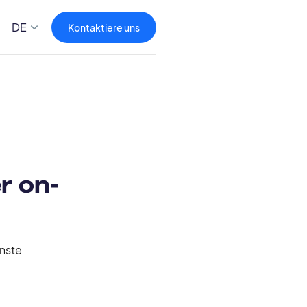
DE
Kontaktiere uns
r on-
nste