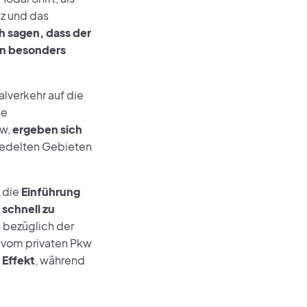
nz und das
h sagen, dass der
en besonders
alverkehr auf die
ne
kw,
ergeben sich
siedelten Gebieten
s die
Einführung
schnell zu
 bezüglich der
 vom privaten Pkw
 Effekt
, während