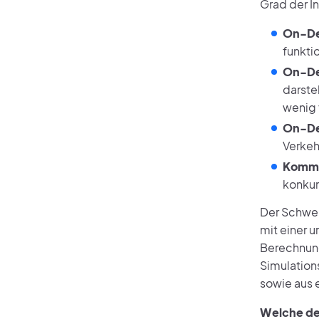
Grad der I
On-De
funkti
On-De
darste
wenig f
On-Dem
Verkehr
Komme
konkur
Der Schwer
mit einer 
Berechnung
Simulation
sowie aus 
Welche der