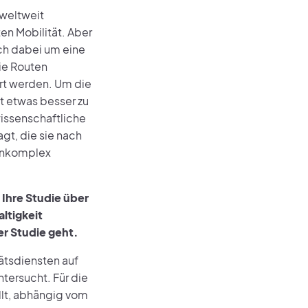
 weltweit
en Mobilität. Aber
ch dabei um eine
die Routen
rt werden. Um die
 etwas besser zu
wissenschaftliche
agt, die sie nach
menkomplex
 Ihre Studie über
ltigkeit
er Studie geht.
ätsdiensten auf
tersucht. Für die
llt, abhängig vom