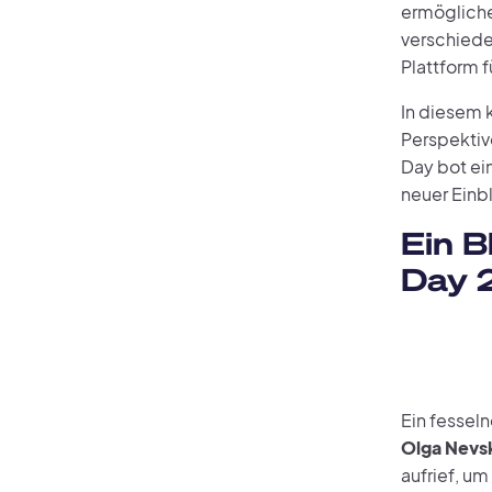
ermögliche
verschieden
Plattform 
In diesem 
Perspektiv
Day bot ei
neuer Einbl
Ein B
Day 
Ein fessel
Olga Nevsk
aufrief, um