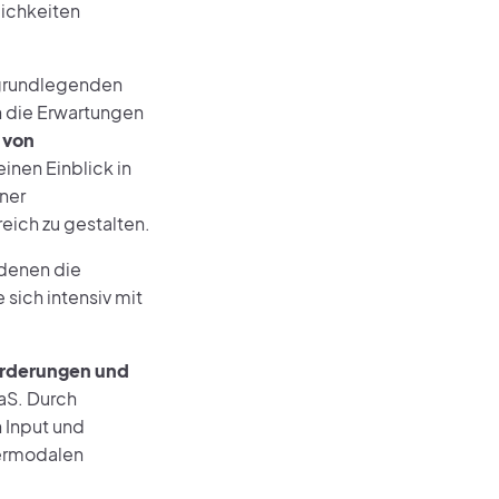
lichkeiten
e grundlegenden
n die Erwartungen
 von
inen Einblick in
ner
eich zu gestalten.
 denen die
sich intensiv mit
rderungen und
aS. Durch
 Input und
termodalen