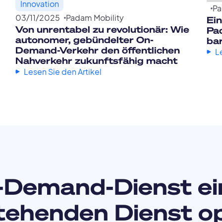
Innovation
Pa
03
/
11
/
2025
Padam Mobility
Ei
Von unrentabel zu revolutionär: Wie
Pad
autonomer, gebündelter On-
ba
Demand-Verkehr den öffentlichen
L
Nahverkehr zukunftsfähig macht
Lesen Sie den Artikel
-Demand-Dienst ei
tehenden Dienst o