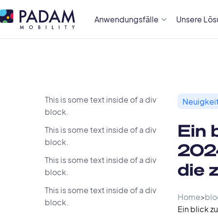
Anwendungsfälle
Unsere Lö
This is some text inside of a div
Neuigkeit
block.
Ein 
This is some text inside of a div
block.
2024
This is some text inside of a div
die 
block.
This is some text inside of a div
Home
>
blo
block.
Ein blick z