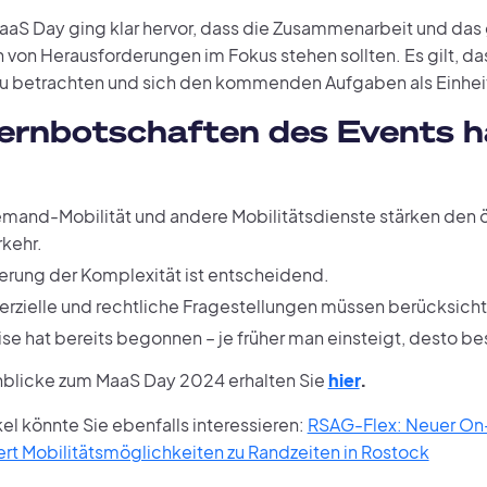
aS Day ging klar hervor, dass die Zusammenarbeit und d
 von Herausforderungen im Fokus stehen sollten. Es gilt, 
 zu betrachten und sich den kommenden Aufgaben als Einheit 
ernbotschaften des Events h
and-Mobilität und andere Mobilitätsdienste stärken den ö
kehr.
erung der Komplexität ist entscheidend.
zielle und rechtliche Fragestellungen müssen berücksicht
ise hat bereits begonnen – je früher man einsteigt, desto be
nblicke zum MaaS Day 2024 erhalten Sie
hier
.
kel könnte Sie ebenfalls interessieren:
RSAG-Flex: Neuer O
iert Mobilitätsmöglichkeiten zu Randzeiten in Rostock