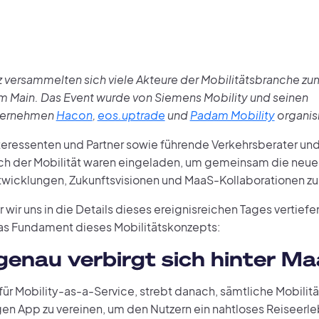
z versammelten sich viele Akteure der Mobilitätsbranche zu
am Main. Das Event wurde von Siemens Mobility und seinen
ternehmen
Hacon
,
eos.uptrade
und
Padam Mobility
organisi
teressenten und Partner sowie führende Verkehrsberater un
h der Mobilität waren eingeladen, um gemeinsam die neue
wicklungen, Zukunftsvisionen und MaaS-Kollaborationen zu
wir uns in die Details dieses ereignisreichen Tages vertiefe
das Fundament dieses Mobilitätskonzepts:
enau verbirgt sich hinter M
für Mobility-as-a-Service, strebt danach, sämtliche Mobilit
gen App zu vereinen, um den Nutzern ein nahtloses Reiseerle