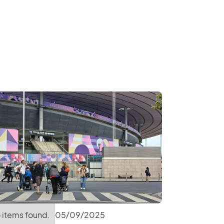
 items found.
05
/
09
/
2025