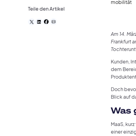
mobilität
Teile den Artikel
Am 14. Mär
Frankfurt 
Tochterun
Kunden, In
dem Bereic
Produktent
Doch bevor 
Blick auf 
Was g
MaaS, kurz 
einer einzi