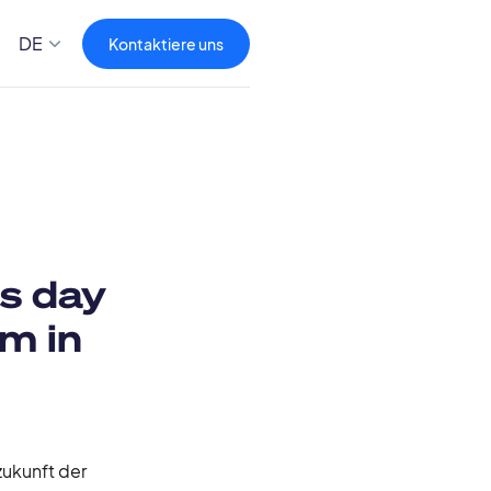
DE
Kontaktiere uns
as day
m in
zukunft der