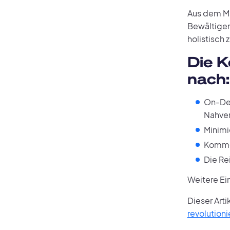
Aus dem Ma
Bewältigen
holistisch
Die K
nach:
On-Dem
Nahver
Minimi
Kommer
Die Re
Weitere Ei
Dieser Arti
revolution