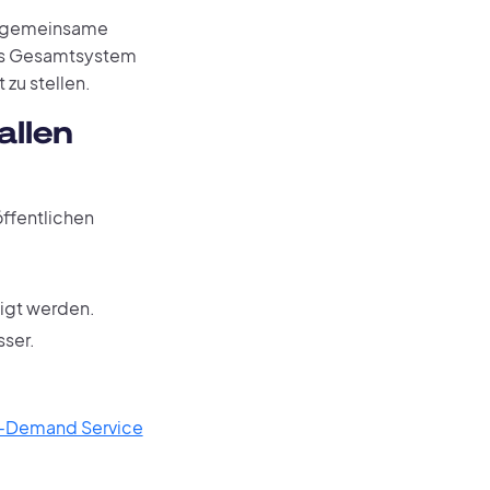
as gemeinsame
das Gesamtsystem
zu stellen.
allen
ffentlichen
igt werden.
sser.
n-Demand Service