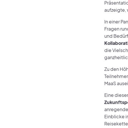
Präsentati
aufzeigte,
In einer P
Fragen run
und Bedürf
Kollaborat
die Vielsc
ganzheitli
Zu den Höh
Teilnehmer
MaaS ause
Eine dieser
Zukunftsp
anregende 
Einblicke 
Reisekette