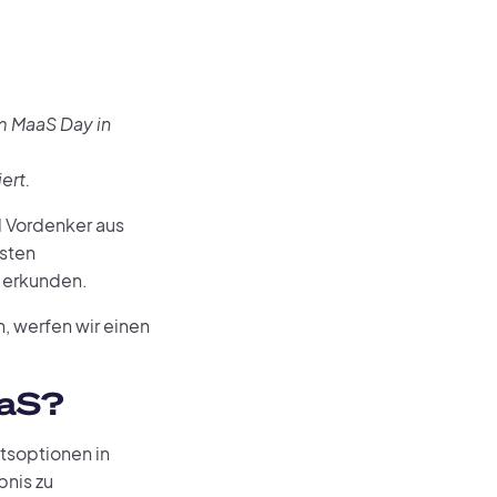
m MaaS Day in
ert.
d Vordenker aus
sten
 erkunden.
n, werfen wir einen
aaS?
ätsoptionen in
bnis zu