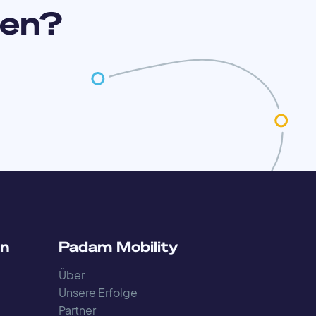
zen?
en
Padam Mobility
Über
Unsere Erfolge
Partner