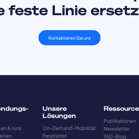
e feste Linie erset
Kontaktieren Sie uns
ndungs-
Unsere
Ressourc
Lösungen
Publikationen
an & rural
On-Demand-Mobilität
Newsletter
eiten
Paratransit
TAD-Blog