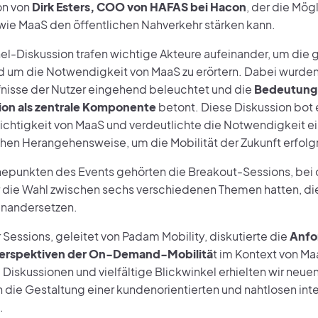
on von
Dirk Esters, COO von HAFAS bei Hacon
, der die Mög
 wie MaaS den öffentlichen Nahverkehr stärken kann.
anel-Diskussion trafen wichtige Akteure aufeinander, um di
d um die Notwendigkeit von MaaS zu erörtern. Dabei wurde
nisse der Nutzer eingehend beleuchtet und die
Bedeutung
ion als zentrale Komponente
betont. Diese Diskussion bot e
hichtigkeit von MaaS und verdeutlichte die Notwendigkeit ei
chen Herangehensweise, um die Mobilität der Zukunft erfolgr
epunkten des Events gehörten die Breakout-Sessions, bei
 die Wahl zwischen sechs verschiedenen Themen hatten, die 
inandersetzen.
 Sessions, geleitet von Padam Mobility, diskutierte die
Anfo
erspektiven der On-Demand-Mobilitä
t im Kontext von Ma
Diskussionen und vielfältige Blickwinkel erhielten wir neuen
in die Gestaltung einer kundenorientierten und nahtlosen in
.