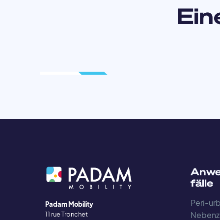
Ein
Anwe
fälle
Peri-urb
Padam Mobility
Nebenz
11 rue Tronchet