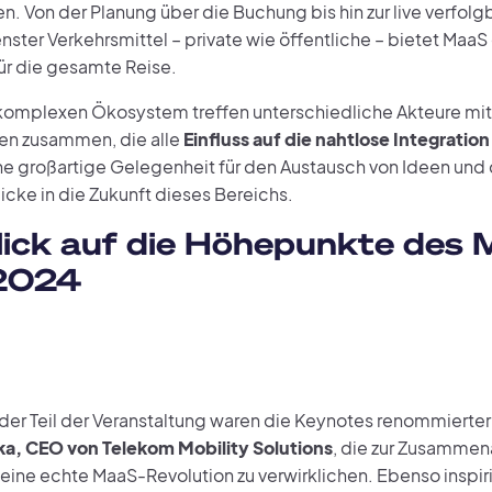
n. Von der Planung über die Buchung bis hin zur live verfol
ster Verkehrsmittel – private wie öffentliche – bietet MaaS 
für die gesamte Reise.
komplexen Ökosystem treffen unterschiedliche Akteure mi
en zusammen, die alle
Einfluss auf die nahtlose Integratio
ne großartige Gelegenheit für den Austausch von Ideen un
icke in die Zukunft dieses Bereichs.
lick auf die Höhepunkte des
2024
nder Teil der Veranstaltung waren die Keynotes renommierte
a, CEO von Telekom Mobility Solutions
, die zur Zusammena
 eine echte MaaS-Revolution zu verwirklichen. Ebenso inspir