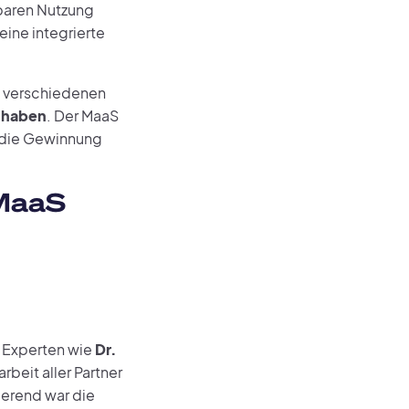
gbaren Nutzung
eine integrierte
t verschiedenen
n haben
. Der MaaS
d die Gewinnung
 MaaS
r Experten wie
Dr.
rbeit aller Partner
ierend war die