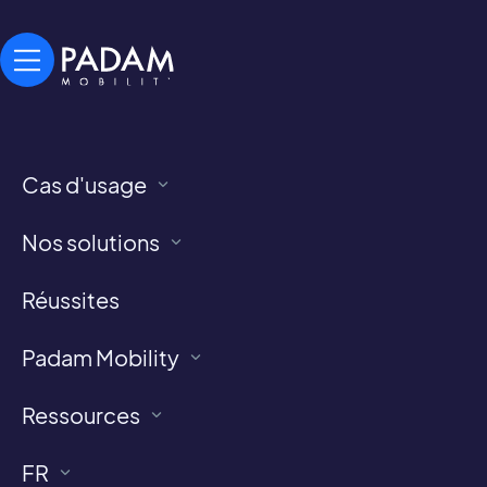
Cas d'usage
GUIDE / CAS D'ÉTUDE
Nos solutions
Nærbus : Réinventer la
mobilité rurale au
Réussites
Danemark
Padam Mobility
Ressources
FR