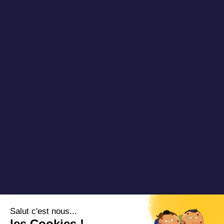
Publications
À propos
Newsletter
Nos réussites
Blog TAD
Partenaires
Vidéos & Webinaires
Nous rejoindre
Nous contacter
Copyright 2025 Padam Mobility - Design by
@mazette.co
Mentions
légales
Politique de