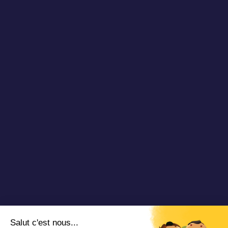
Publications
À propos
Newsletter
Nos réussites
Blog TAD
Partenaires
Vidéos & Webinaires
Nous rejoindre
Nous contacter
Copyright 2025 Padam Mobility - Design by
@mazette.co
Mentions
légales
Politique de