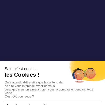
Copyright 2025 Padam Mobility - Design by
@mazette.co
Mentions
légales
Politique de
confidentialité
Siemens
Sustainability
report