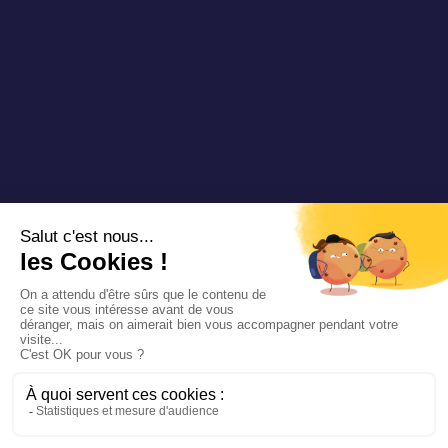
Copyright 2024 Padam Mobility - Progettato da
@mazette .co
Informazioni
legali
Politica di
riservatezza
Siemens
Sustainability
report