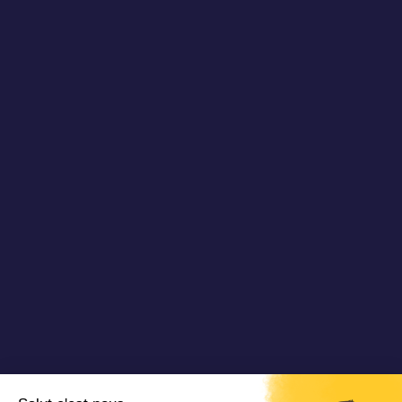
Pubblicazioni
Chi siamo
Newsletter
Le nostre storie di
Blog TAD
successo
Video e webinar
Partner
Unisciti a noi
Contattarci
Copyright 2024 Padam Mobility - Progettato da
@mazette .co
Informazioni
legali