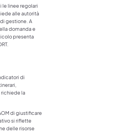
i le linee regolari
iede alle autorità
 di gestione. A
 della domanda e
rticolo presenta
DRT.
dicatori di
inerari,
richiede la
AOM di giustificare
ivo si riflette
ne delle risorse