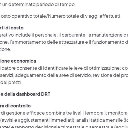
 in un determinato periodo di tempo.
osto operativo totale/Numero totale di viaggi effettuati
i di costo
erativo include il personale, il carburante, la manutenzione de
ione, l'ammortamento delle attrezzature e il funzionamento 
zione.
zione economica
catore consente di identificare le leve di ottimizzazione: co
 i servizi, adeguamento delle aree di servizio, revisione dei 
dei prezzi.
ne della dashboard DRT
ra di controllo
di gestione efficace combina tre livelli temporali: monitor
 (avvisi e aggiustamenti immediati), analisi tattica mensile (
enze) e rapporto decisionale trimestrale o semestrale (aggi