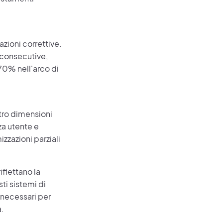
zioni correttive.
 consecutive,
 70% nell'arco di
ttro dimensioni
za utente e
zzazioni parziali
iflettano la
sti sistemi di
 necessari per
à.