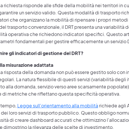
 a richiesta risponde alle sfide della mobilità nei territori in cu
garantire un servizio valido. Questa modalità di trasporto rich
atori che organizzano la mobilità di ripensare i propri metodi
del trasporto convenzionale, il DRT presenta una variabilità
ilità operativa che richiedono indicatori specifici. Questo a
rametri fondamentali per gestire efficacemente un servizio 
ire gli indicatori di gestione del DRT?
ella misurazione adattata
o a risposta della domanda non può essere gestito solo con in
golari. La natura flessibile di questi servizi (variabilità degli it
o alla domanda, servizio verso aree scarsamente popolate) 
 di metriche che riflettano questa specificità operativa.
o tempo,
Legge sull'orientamento alla mobilità
richiede agli 
a dei loro servizi di trasporto pubblico. Questo obbligo normat
sità di creare dashboard accurati che ottimizzino l'allocazio
 dimostrino la rilevanza delle scelte di investimento.