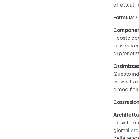
effettuati
Formula:
C
Component
Il costo op
l'assicuraz
di prenota
Ottimizza
Questo indi
risorse tra
o modifica 
Costruzio
Architettu
Un sistema 
giornaliero
delle tend