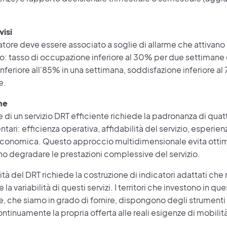
visi
tore deve essere associato a soglie di allarme che attivano a
: tasso di occupazione inferiore al 30% per due settimane
inferiore all'85% in una settimana, soddisfazione inferiore al
e.
ne
 di un servizio DRT efficiente richiede la padronanza di qua
ri: efficienza operativa, affidabilità del servizio, esperien
 economica. Questo approccio multidimensionale evita ottimi
o degradare le prestazioni complessive del servizio.
ità del DRT richiede la costruzione di indicatori adattati che r
 e la variabilità di questi servizi. I territori che investono in que
, che siamo in grado di fornire, dispongono degli strumenti
ntinuamente la propria offerta alle reali esigenze di mobilit