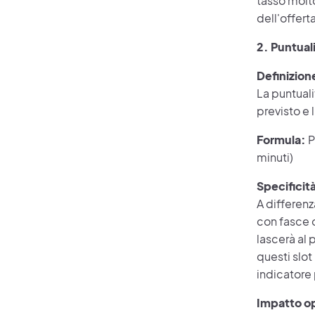
tasso molt
dell'offerta
2. Puntuali
Definizion
La puntualit
previsto e l
Formula:
P
minuti)
Specificit
A differenza
con fasce o
lascerà al 
questi slot
indicatore 
Impatto o