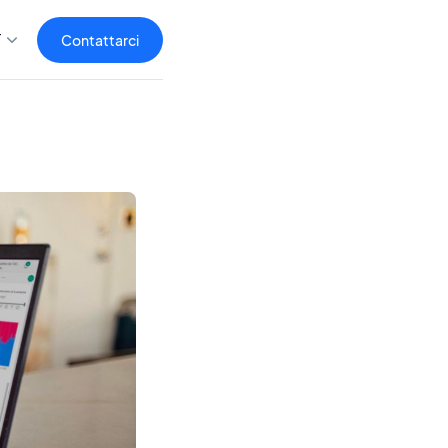
T
Contattarci