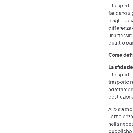
Il trasporto
faticano a 
e agli oper
differenza 
una flessib
quattro pa
Come defin
La sfida d
Il trasport
trasporto re
adattament
costruzione
Allo stess
l'efficienz
nella neces
pubbliche e