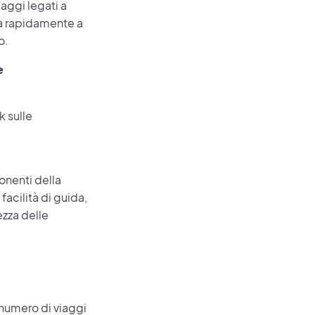
iaggi legati a
ta rapidamente a
o.
e
k sulle
onenti della
facilità di guida,
zza delle
l numero di viaggi