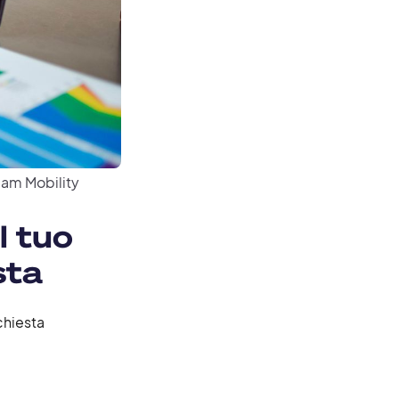
am Mobility
l tuo
sta
ichiesta