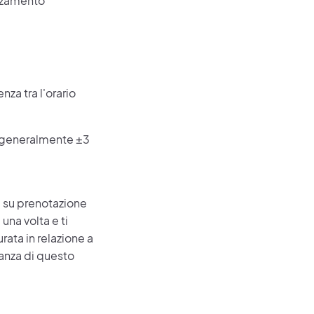
orzamento
nza tra l'orario
a (generalmente ±3
ona su prenotazione
una volta e ti
rata in relazione a
tanza di questo