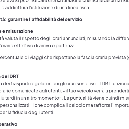
o elevato può indicare una saturazione che richiede un raff
 o addirittura l'istituzione di una linea fissa.
tà: garantire l'affidabilità del servizio
e e misurazione
à valuta il rispetto degli orari annunciati, misurando la differe
'orario effettivo di arrivo o partenza.
ercentuale di viaggi che rispettano la fascia oraria previst
à del DRT
 dei trasporti regolari in cui gli orari sono fissi, il DRT funzi
rarie comunicate agli utenti: «il tuo veicolo verrà a prenderti 
più tardi in un altro momento». La puntualità viene quindi misu
 personalizzati, il che complica il calcolo ma rafforza l'impor
per la fiducia degli utenti.
perativo