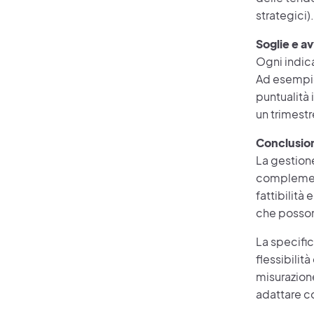
strategici).
Soglie e av
Ogni indica
Ad esempio
puntualità 
un trimestr
Conclusio
La gestione
complementa
fattibilità
che posson
La specific
flessibilità
misurazione
adattare co