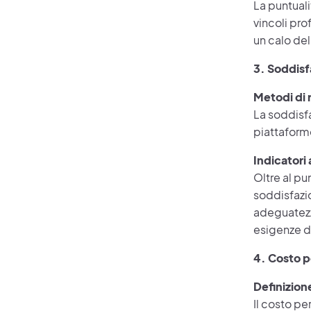
La puntuali
vincoli pro
un calo del
3. Soddisf
Metodi di 
La soddisf
piattaforme
Indicatori 
Oltre al pu
soddisfazio
adeguatezz
esigenze di
4. Costo p
Definizion
Il costo pe