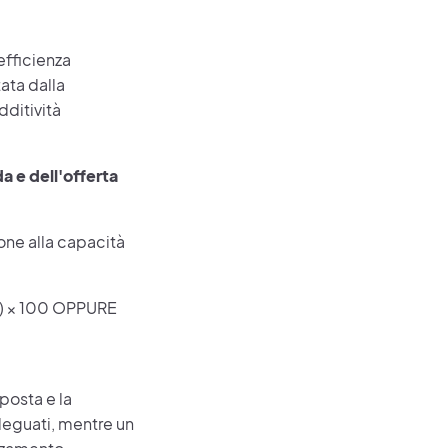
efficienza
ata dalla
dditività
 e dell'offerta
ione alla capacità
i) × 100 OPPURE
posta e la
deguati, mentre un