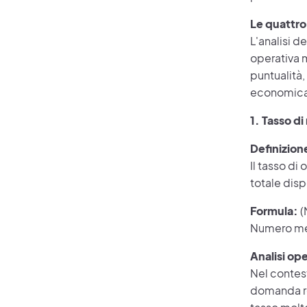
Le quattro
L'analisi d
operativa m
puntualità,
economica 
1. Tasso d
Definizion
Il tasso di
totale dis
Formula:
(
Numero medi
Analisi op
Nel contest
domanda rea