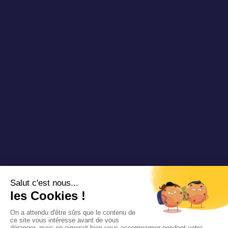
Unisciti a noi
Contattarci
Copyright 2024 Padam Mobility - Progettato da
@mazette .co
Informazioni
legali
Politica di
riservatezza
Siemens