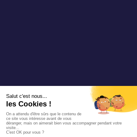
Kontaktieren Sie uns
Copyright 2024 Padam Mobility - Entworfen von
@mazette .co
Rechtliche
Informationen
Vertraulichkeitspolitik
Siemens
Sustainability
report