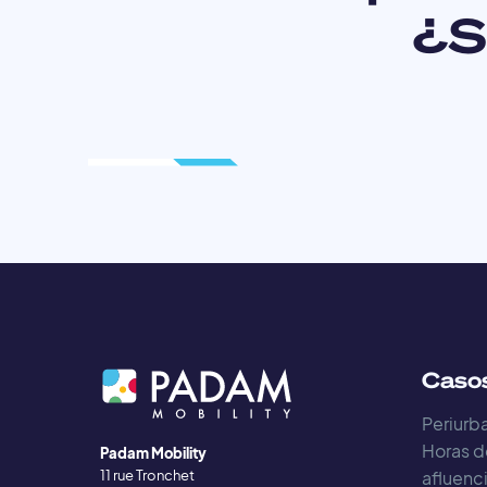
¿Su
Casos
Periurba
Horas d
Padam Mobility
11 rue Tronchet
afluenc