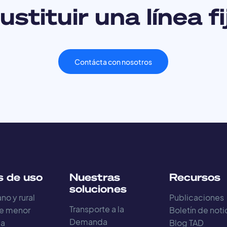
stituir una línea f
Contácta con nosotros
 de uso
Nuestras
Recursos
soluciones
no y rural
Publicaciones
Transporte a la
e menor
Boletín de noti
Demanda
ia
Blog TAD