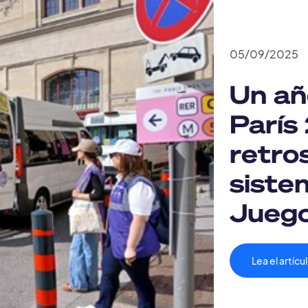
05
/
09
/
2025
Un añ
París
retro
siste
Juego
Lea el artícu