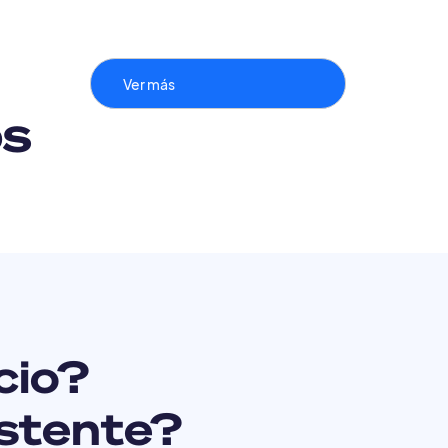
Ver más
os
cio?
istente?