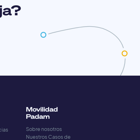
ija?
Movilidad
Padam
Sobre nosotros
cias
Nuestros Casos de