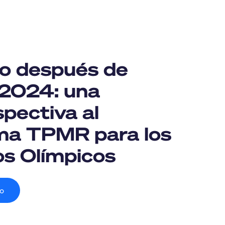
o después de
 2024: una
spectiva al
ma TPMR para los
s Olímpicos
lo