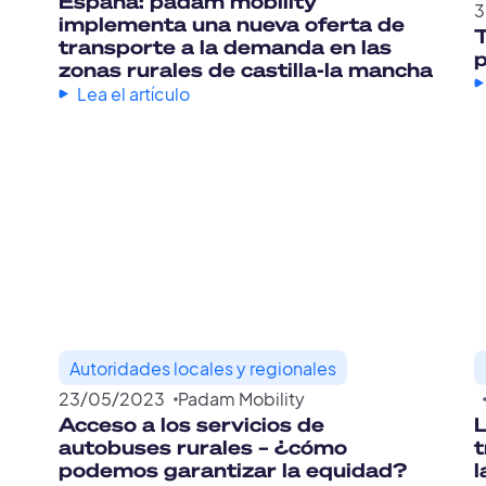
España: padam mobility
implementa una nueva oferta de
T
transporte a la demanda en las
p
zonas rurales de castilla-la mancha
Lea el artículo
Autoridades locales y regionales
23
/
05
/
2023
Padam Mobility
Acceso a los servicios de
L
autobuses rurales – ¿cómo
t
podemos garantizar la equidad?
l