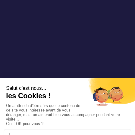
Copyright 2025 Padam Mobility - Design by
@mazette.co
Mentions
légales
Politique de
confidentialité
Siemens
Sustainability
report