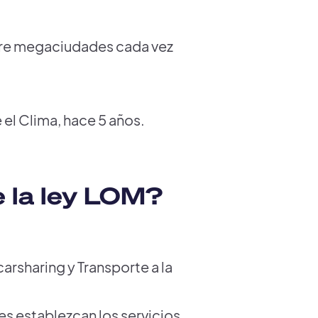
ntre megaciudades cada vez
 el Clima, hace 5 años.
e la ley LOM?
arsharing y Transporte a la
les establezcan los servicios