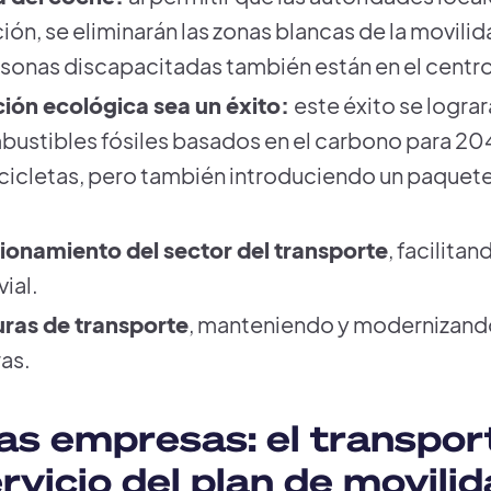
ón, se eliminarán las zonas blancas de la movilid
rsonas discapacitadas también están en el centr
ción ecológica sea un éxito:
este éxito se logra
bustibles fósiles basados en el carbono para 204
bicicletas, pero también introduciendo un paquet
cionamiento del sector del transporte
, facilitan
ial.
turas de transporte
, manteniendo y modernizando 
ras.
las empresas: el transpor
vicio del plan de movilid