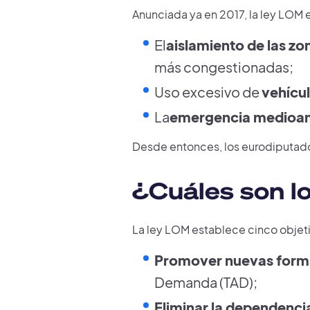
Anunciada ya en 2017, la ley LOM 
El
aislamiento de las zo
más congestionadas;
Uso excesivo de
vehícu
La
emergencia medioam
Desde entonces, los eurodiputados
¿Cuáles son lo
La ley LOM establece cinco objeti
Promover nuevas form
Demanda (TAD);
Eliminar la dependenci