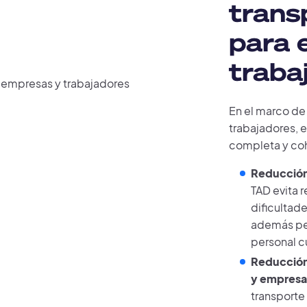
trans
para 
traba
En el marco de 
trabajadores, 
completa y coh
Reducción
TAD evita 
dificultad
además per
personal c
Reducción
y empresa
transporte