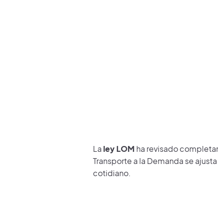
La
ley LOM
ha revisado completa
Transporte a la Demanda se ajusta
cotidiano.