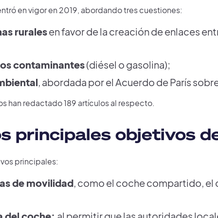
entró en vigor en 2019, abordando tres cuestiones:
nas rurales
en favor de la creación de enlaces e
los contaminantes
(diésel o gasolina);
biental
, abordada por el Acuerdo de París sobre
 han redactado 189 artículos al respecto.
s principales objetivos d
vos principales:
as de movilidad
, como el coche compartido, el c
a del coche:
al permitir que las autoridades loca