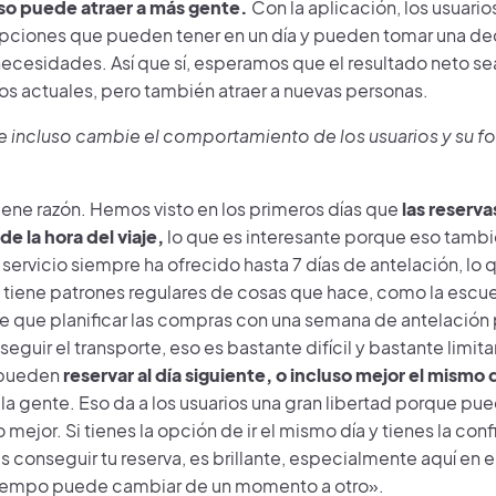
so puede atraer a más gente.
Con la aplicación, los usuari
opciones que pueden tener en un día y pueden tomar una de
ecesidades. Así que sí, esperamos que el resultado neto sea f
os actuales, pero también atraer a nuevas personas.
 incluso cambie el comportamiento de los usuarios y su fo
iene razón. Hemos visto en los primeros días que
las reserv
e la hora del viaje,
lo que es interesante porque eso tambi
l servicio siempre ha ofrecido hasta 7 días de antelación, lo 
 tiene patrones regulares de cosas que hace, como la escuel
ene que planificar las compras con una semana de antelació
guir el transporte, eso es bastante difícil y bastante limitan
 pueden
reservar al día siguiente, o incluso mejor el mismo 
la gente. Eso da a los usuarios una gran libertad porque pue
mejor. Si tienes la opción de ir el mismo día y tienes la con
conseguir tu reserva, es brillante, especialmente aquí en e
iempo puede cambiar de un momento a otro».