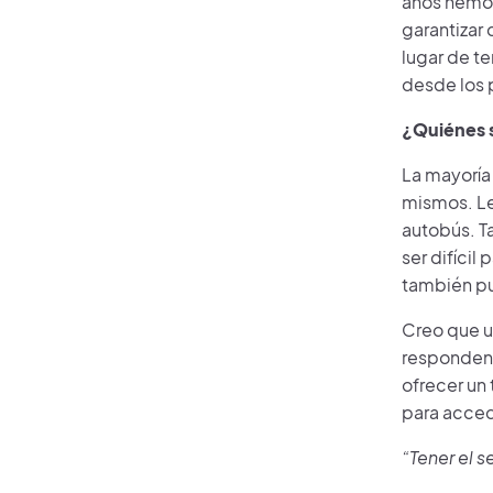
años hemos
garantizar
lugar de t
desde los 
¿Quiénes s
La mayoría
mismos. Les
autobús. T
ser difícil
también pue
Creo que u
responden
ofrecer un
para acced
“Tener el s