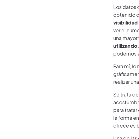
Los datos 
obtenido d
visibilidad
ver el núme
una mayor
utilizando
podemos ve
Para mí, lo
gráficament
realizar u
Se trata de
acostumbra
para tratar
la forma en
ofrece es b
Una de las 