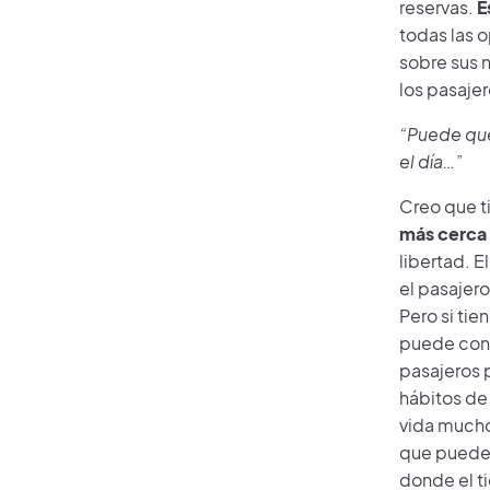
reservas.
E
todas las 
sobre sus n
los pasajer
“Puede que
el día…”
Creo que t
más cerca d
libertad. E
el pasajero
Pero si ti
puede conse
pasajeros
hábitos de 
vida mucho 
que puedes 
donde el t