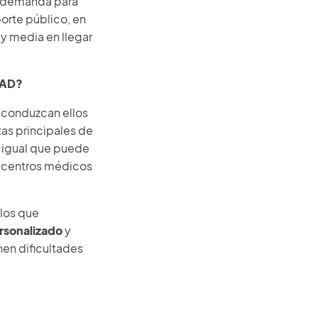
a demanda para
orte público, en
 y media en llegar
TAD?
conduzcan ellos
tas principales de
l igual que puede
los centros médicos
ulos que
rsonalizado
y
en dificultades