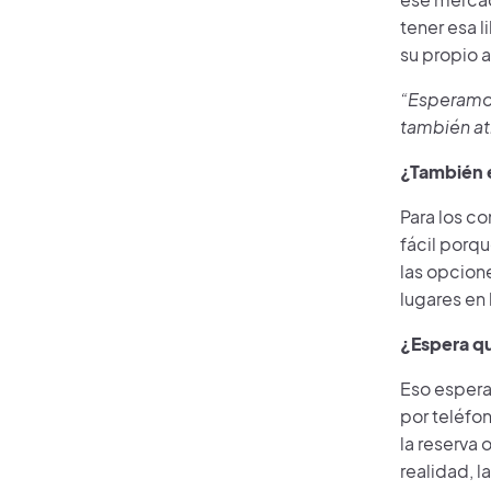
tener esa l
su propio a
“Esperamos 
también at
¿También e
Para los c
fácil porqu
las opcion
lugares en
¿Espera qu
Eso espera
por teléfo
la reserva 
realidad, l