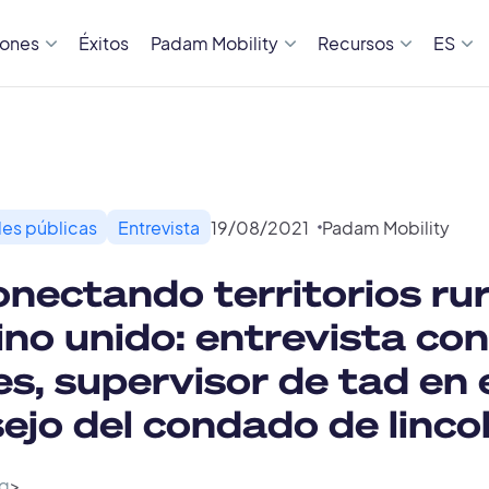
iones
Éxitos
Padam Mobility
Recursos
ES
es públicas
Entrevista
19
/
08
/
2021
Padam Mobility
nectando territorios rur
eino unido: entrevista co
es, supervisor de tad en 
ejo del condado de linco
g
>