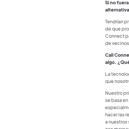
Si no fuera
alternativa
Tendrían pr
de que prob
Connect pa
de vecinos 
Call Conne
algo. ¿Qué
La tecnolo
que nosotr
Nuestro pr
se basa en 
especialme
hacer las r
a nuestros 
ese merca