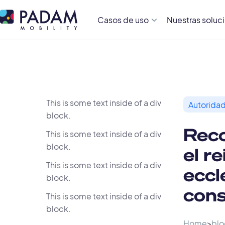
Casos de uso
Nuestras soluc
This is some text inside of a div
Autoridad
block.
Reco
This is some text inside of a div
block.
el r
This is some text inside of a div
eccl
block.
cons
This is some text inside of a div
block.
Home
>
blo