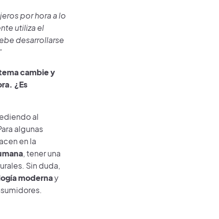
eros por hora a lo
e utiliza el
debe desarrollarse
”
stema cambie y
ora. ¿Es
ediendo al
Para algunas
acen en la
humana
, tener una
rales. Sin duda,
nología moderna
y
nsumidores.