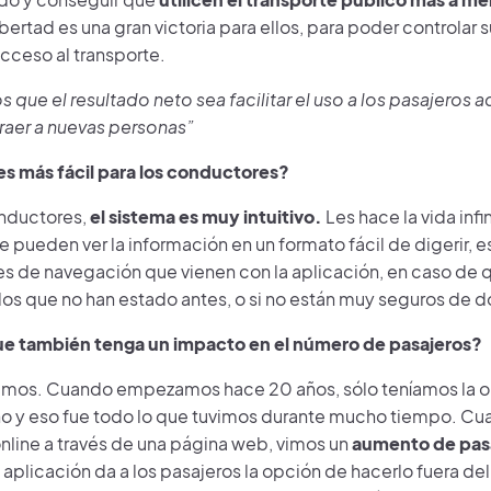
ibertad es una gran victoria para ellos, para poder controlar 
cceso al transporte.
que el resultado neto sea facilitar el uso a los pasajeros a
raer a nuevas personas”
s más fácil para los conductores?
onductores,
el sistema es muy intuitivo.
Les hace la vida inf
e pueden ver la información en un formato fácil de digerir,
es de navegación que vienen con la aplicación, en caso de 
 los que no han estado antes, o si no están muy seguros de 
e también tenga un impacto en el número de pasajeros?
mos. Cuando empezamos hace 20 años, sólo teníamos la op
no y eso fue todo lo que tuvimos durante mucho tiempo. Cu
online a través de una página web, vimos un
aumento de pas
a aplicación da a los pasajeros la opción de hacerlo fuera de