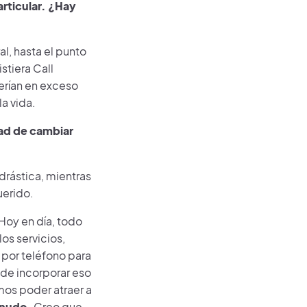
articular. ¿Hay
l, hasta el punto
stiera Call
erían en exceso
la vida.
dad de cambiar
drástica, mientras
uerido.
Hoy en día, todo
los servicios,
 por teléfono para
r de incorporar eso
mos poder atraer a
enudo.
Creo que