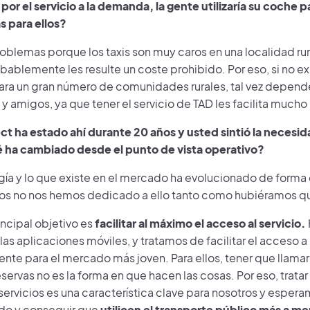
 por el servicio a la demanda, la gente utilizaría su coche p
s para ellos?
oblemas porque los taxis son muy caros en una localidad rura
ablemente les resulte un coste prohibido. Por eso, si no exi
ra un gran número de comunidades rurales, tal vez depend
y amigos, ya que tener el servicio de TAD les facilita mucho 
ct ha estado ahí durante 20 años y usted sintió la necesi
 ha cambiado desde el punto de vista operativo?
gía y lo que existe en el mercado ha evolucionado de forma 
os no nos hemos dedicado a ello tanto como hubiéramos q
incipal objetivo es
facilitar al máximo el acceso al servicio.
las aplicaciones móviles, y tratamos de facilitar el acceso a 
nte para el mercado más joven. Para ellos, tener que llamar
eservas no es la forma en que hacen las cosas. Por eso, trata
servicios es una característica clave para nosotros y espera
do y conseguir que
utilicen el transporte público más a m