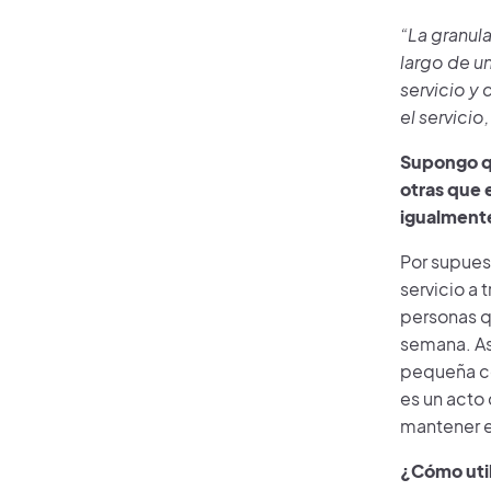
“La granul
largo de un
servicio y
el servici
Supongo qu
otras que 
igualment
Por supues
servicio a 
personas q
semana. As
pequeña co
es un acto 
mantener e
¿Cómo util