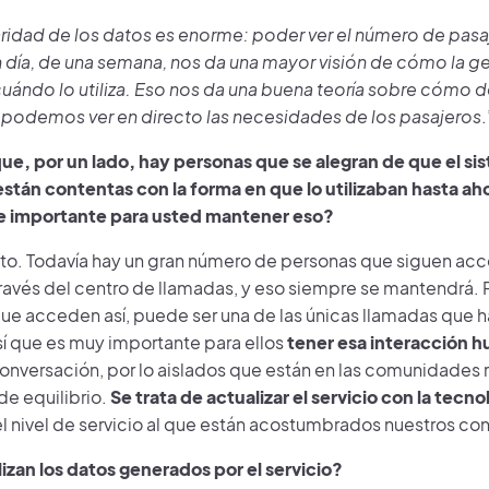
aridad de los datos es enorme: poder ver el número de pasaj
 día, de una semana, nos da una mayor visión de cómo la gent
 cuándo lo utiliza. Eso nos da una buena teoría sobre cómo 
o, podemos ver en directo las necesidades de los pasajeros
.
e, por un lado, hay personas que se alegran de que el si
están contentas con la forma en que lo utilizaban hasta ah
e importante para usted mantener eso?
to. Todavía hay un gran número de personas que siguen acc
través del centro de llamadas, y eso siempre se mantendrá. 
ue acceden así, puede ser una de las únicas llamadas que h
í que es muy importante para ellos
tener esa interacción 
nversación, por lo aislados que están en las comunidades ru
de equilibrio.
Se trata de actualizar el servicio con la tec
l nivel de servicio al que están acostumbrados nuestros co
izan los datos generados por el servicio?