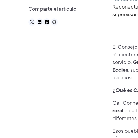
Reconectand
Comparte el artículo
supervisor
El Consejo
Recienteme
servicio.
G
Eccles
, su
usuarios.
¿Qué es C
Call Connec
rural
, que 
diferentes
Esos pueblo