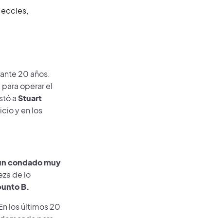
 eccles,
ante 20 años.
para operar el
stó a
Stuart
cio y en los
n condado muy
eza de lo
 punto B.
En los últimos 20