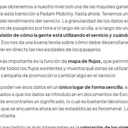
que obtenemos a nuestro nivel son una de las mayores gan
e esta transición a Padam Mobility, hasta ahora. Tenemos u
del rendimiento del servicio. La granularidad de los datos 
ro de pasajeros por hora a lo largo de un día, a lo largo de 
visión de cómo la gente está utilizando el servicio y cuánd
.
Eso nos da una buena teoría sobre cómo debe desarrollarse 
r en directo las necesidades de los pasajeros.
 más importante es la función de
mapa de flujos,
que permite
e todos los flujos existentes y muestra qué zonas se utilizan
na campaña de promoción o cambiar algo en el servicio.
 poder ver esos datos en un
único lugar de forma sencilla
, 
dos a que los datos se introduzcan en documentos de Exce
 de encontrarles un significado, lo cual es bastante laborioso
 que se encuentra ahora en las estadísticas es fenomenal. L
rillante.
características más interesantes es la
valoración de los viaj