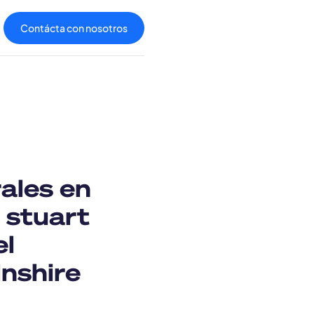
Contácta con nosotros
ales en
n stuart
el
lnshire