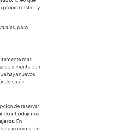
su propio destino y
ctuales, pero
initamente más
 especialmente con
que haya nuevos
dónde están.
ción de reservar
ando introdujimos
ajeros
. En
l horario normal de