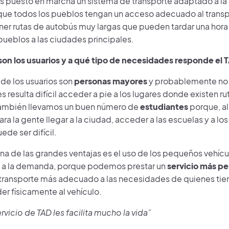
 puesto en marcha un sistema de transporte adaptado a l
 que todos los pueblos tengan un acceso adecuado al transp
ener rutas de autobús muy largas que pueden tardar una hora
pueblos a las ciudades principales.
on los usuarios y a qué tipo de necesidades responde el 
 de los usuarios son
personas mayores
y probablemente no 
 resulta difícil acceder a pie a los lugares donde existen ru
ambién llevamos un buen número de
estudiantes
porque, a
 para la gente llegar a la ciudad, acceder a las escuelas y a 
de ser difícil.
na de las grandes ventajas es el uso de los pequeños vehíc
 a la demanda, porque podemos prestar un
servicio más pe
 transporte más adecuado a las necesidades de quienes tien
er físicamente al vehículo.
ervicio de TAD les facilita mucho la vida”