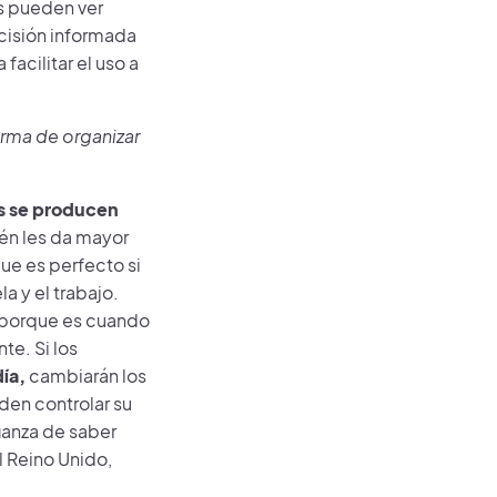
os pueden ver
cisión informada
acilitar el uso a
rma de organizar
as se producen
én les da mayor
que es perfecto si
a y el trabajo.
n porque es cuando
te. Si los
día,
cambiarán los
den controlar su
fianza de saber
l Reino Unido,