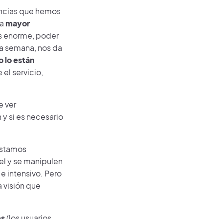
ancias que hemos
na
mayor
es enorme, poder
una semana, nos da
o lo están
el servicio,
 ver
 y si es necesario
estamos
l y se manipulen
 e intensivo. Pero
a visión que
es
(los usuarios