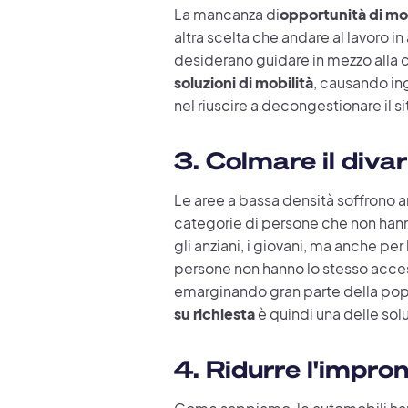
La mancanza di
opportunità di mo
altra scelta che andare al lavoro in
desiderano guidare in mezzo alla cit
soluzioni di mobilità
, causando in
nel riuscire a decongestionare il s
3. Colmare il divar
Le aree a bassa densità soffrono an
categorie di persone che non hanno 
gli anziani, i giovani, ma anche pe
persone non hanno lo stesso access
emarginando gran parte della popol
su richiesta
è quindi una delle soluz
4. Ridurre l'impro