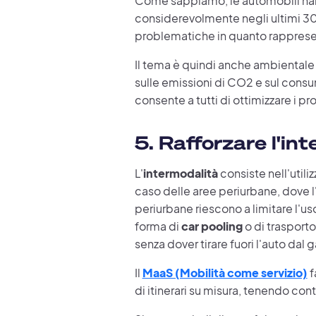
Come sappiamo, le automobili han
considerevolmente negli ultimi 30
problematiche in quanto rappresent
Il tema è quindi anche ambientale e
sulle emissioni di CO2 e sul consu
consente a tutti di ottimizzare i p
5. Rafforzare l'in
L'
intermodalità
consiste nell'utili
caso delle aree periurbane, dove l'
periurbane riescono a limitare l'us
forma di
car pooling
o di trasporto
senza dover tirare fuori l'auto dal 
Il
MaaS (Mobilità come servizio)
f
di itinerari su misura, tenendo cont