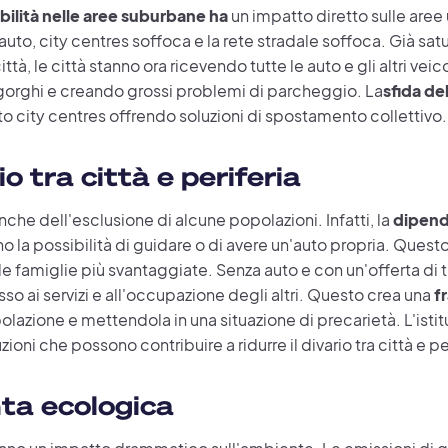
bilità nelle aree suburbane ha
un impatto diretto sulle aree
 auto, city centres soffoca e la rete stradale soffoca. Già satu
tà, le città stanno ora ricevendo tutte le auto e gli altri ve
gorghi e creando grossi problemi di parcheggio. La
sfida de
ito city centres offrendo soluzioni di spostamento collettivo.
io tra città e periferia
che dell'esclusione di alcune popolazioni. Infatti, la
dipend
la possibilità di guidare o di avere un'auto propria. Questo va
r le famiglie più svantaggiate. Senza auto e con un'offerta di 
o ai servizi e all'occupazione degli altri. Questo crea una
fr
azione e mettendola in una situazione di precarietà. L'istit
ioni che possono contribuire a ridurre il divario tra città e pe
nta ecologica