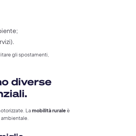
biente;
vizi).
cilitare gli spostamenti,
no diverse
ziali.
torizzate. La
mobilità rurale
è
e ambientale.