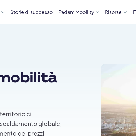
Storie di successo
Padam Mobility
Risorse
I
mobilità
 territorio ci
 riscaldamento globale,
umento dei prezzi