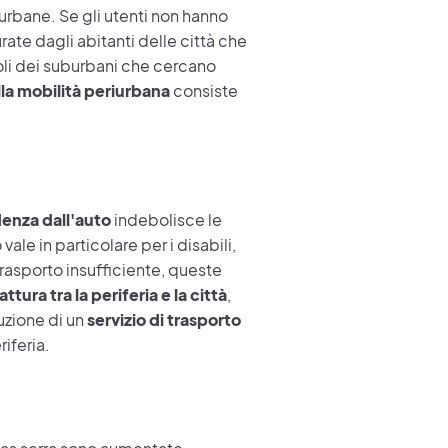
 urbane. Se gli utenti non hanno
rate dagli abitanti delle città che
icoli dei suburbani che cercano
lla mobilità periurbana
consiste
enza dall'auto
indebolisce le
le in particolare per i disabili,
trasporto insufficiente, queste
attura tra la periferia e la città
,
uzione di un
servizio di trasporto
riferia.