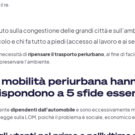
l re.
uto sulla congestione delle grandi città e sull'am
icolo e chi fa tutto a piedi (accesso al lavoro e ai ser
 necessità di
ripensare il trasporto periurbano
, al fine di fa
 preservare l'ambiente.
la mobilità periurbana han
rispondono a 5 sfide essen
mente
dipendenti dall'automobile
e sono eccessivamente mo
a legge sulla LOM, poiché il problema è sociale, economico 