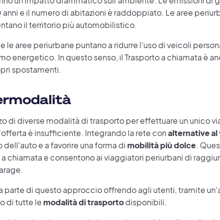
no un impatto drammatico sull'ambiente. Le emissioni di 
 anni e il numero di abitazioni è raddoppiato. Le aree periu
ano il territorio più automobilistico.
 le aree periurbane puntano a ridurre l'uso di veicoli persona
mo energetico. In questo senso, il Trasporto a chiamata è an
ropri spostamenti.
termodalità
zzo di diverse modalità di trasporto per effettuare un unico 
offerta è insufficiente. Integrando la rete con
alternative al
o dell'auto e a favorire una forma di
mobilità più dolce
. Ques
 a chiamata e consentono ai viaggiatori periurbani di raggiun
garage.
a parte di questo approccio offrendo agli utenti, tramite un
o di tutte le
modalità di trasporto
disponibili.