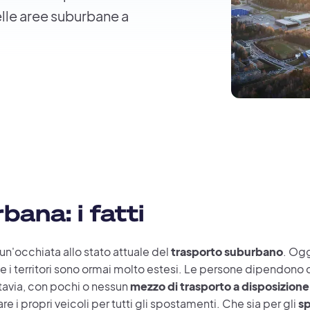
elle aree suburbane a
bana: i fatti
 un'occhiata allo stato attuale del
trasporto suburbano
. Ogg
à e i territori sono ormai molto estesi. Le persone dipendon
ttavia, con pochi o nessun
mezzo di trasporto a disposizione
re i propri veicoli per tutti gli spostamenti. Che sia per gli
s