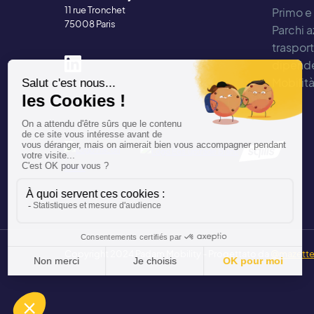
11 rue Tronchet
Primo e
75008 Paris
Parchi a
traspor
dipende
Mobilit
Copyright 2024 Padam Mobility - Progettato da
@mazette