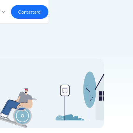
T
Contattarci