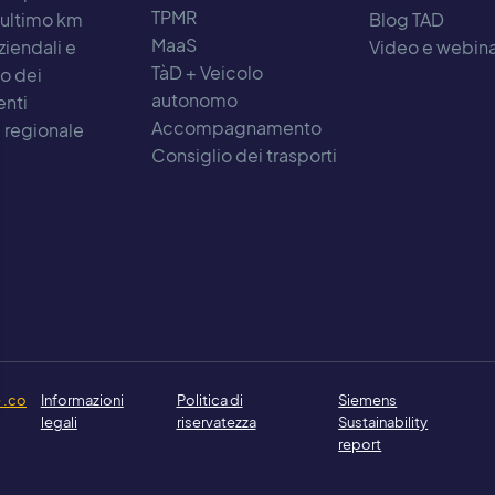
TPMR
 ultimo km
Blog TAD
MaaS
ziendali e
Video e webin
TàD + Veicolo
to dei
autonomo
nti
Accompagnamento
à regionale
Consiglio dei trasporti
 .co
Informazioni
Politica di
Siemens
legali
riservatezza
Sustainability
report