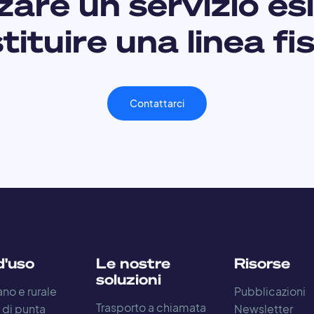
zare un servizio es
tituire una linea fi
Contattarci
d'uso
Le nostre
Risorse
soluzioni
no e rurale
Pubblicazioni
Trasporto a chiamata
 di punta
Newsletter