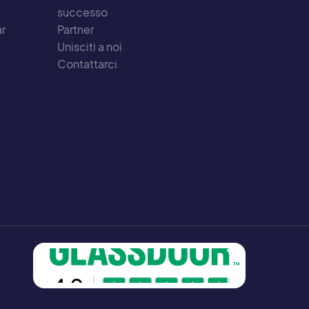
successo
ar
Partner
Unisciti a noi
Contattarci