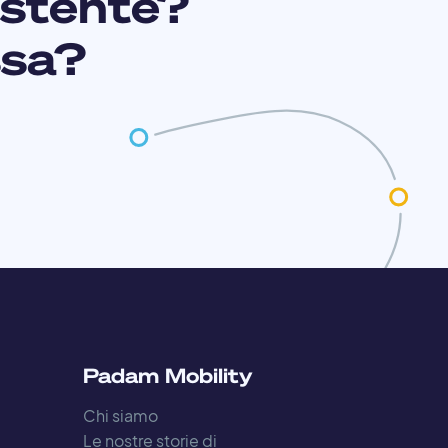
istente?
ssa?
Padam Mobility
Chi siamo
Le nostre storie di