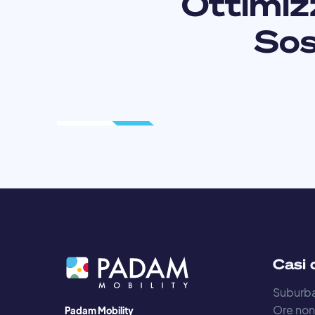
Ottimiz
Sos
Casi 
Suburba
Ore non
Padam Mobility