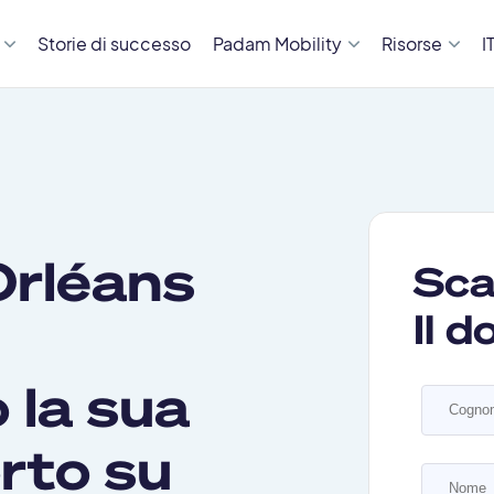
Storie di successo
Padam Mobility
Risorse
I
Orléans
Sca
Il 
 la sua
orto su