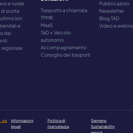
no e rurale
Pubblicazioni
Trasporto a chiamata
 di punta
Newsletter
TPMR
 ultimo km
Blog TAD
MaaS
ziendali e
Video e webin
TàD + Veicolo
to dei
autonomo
nti
Accompagnamento
à regionale
Consiglio dei trasporti
 .co
Informazioni
Politica di
Siemens
legali
riservatezza
Sustainability
report