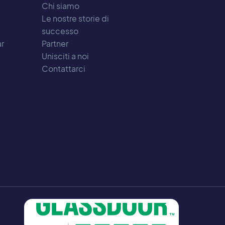
Chi siamo
Le nostre storie di
successo
ar
Partner
Unisciti a noi
Contattarci