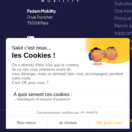
Suburba
Ore non
Padam Mobility
11 rue Tronchet
Primo e
75008 Paris
Parchi a
traspor
dipende
Mobilit
Copyright 2024 Padam Mobility - Progettato da
@mazette