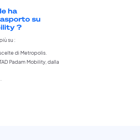
le ha
rasporto su
lity ?
iù su :
scelte di Metropolis.
 TAD Padam Mobility, dalla
.